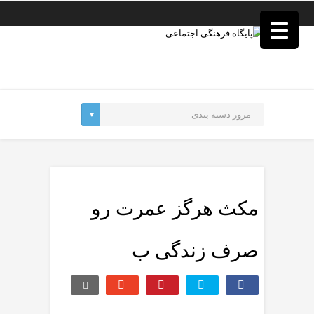
فصد
خون
غرب
تهران
خشکشویی
تصفیه
آب
جرثقیل
برقی
a>
طراحی
سایت
vip
امداد
مکث هرگز عمرت رو
باتری
تهران
صرف زندگی ب