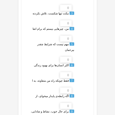
0
3
مکث تنها شکست، تلاش نکردنه
0
4
من، چیزهایی نیستم که برام اتفا
0
5
مهم نیست که شرایط چقدر
بیرحمان
0
6
اکثر انسان‌ها برای بهبود زندگی
0
7
فقط چونکه راه من متفاوته، به ا
0
8
اگه رابطه‌ی پایدار میخوای، از
0
9
برای حال خوب، نشاط و شادابی،