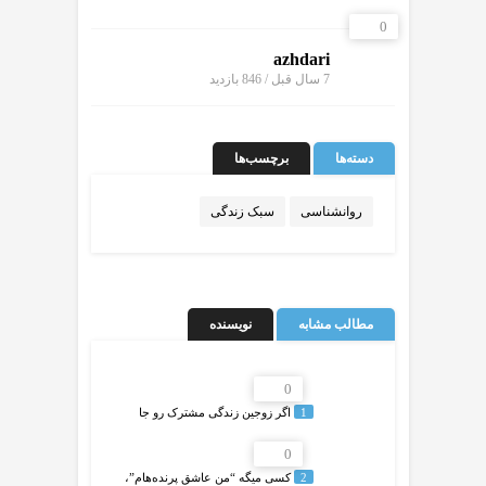
0
azhdari
7 سال قبل / 846
بازدید
دسته‌ها
برچسب‌ها
روانشناسی
سبک زندگی
مطالب مشابه
نویسنده
0
1
️اگر زوجین زندگی مشترک رو جا
0
2
کسی میگه “من عاشق پرنده‌هام”،