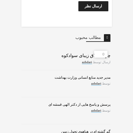
مطالب محبوب
0
چرات ییلاق زیبای سوادکوه
ارسال توسط
azhdari
مدیر جدید منابع انسانی وزارت بهداشت
توسط
azhdari
پرسش و پاسخ هایی از دکتر الهی قمشه ای
توسط
azhdari
گم گشته ام در هیاهوی تحول زمین