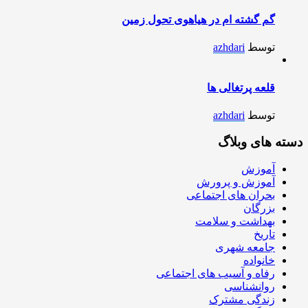
گم گشته ام در هیاهوی تحول زمین
توسط
azhdari
قلعه پرتغالی ها
توسط
azhdari
دسته های وبلاگ
آموزش
آموزش و پرورش
بحران های اجتماعی
بزرگان
بهداشت و سلامت
تاریخ
جامعه شهری
خانواده
رفاه و آسیب های اجتماعی
روانشناسی
زندگی مشترک