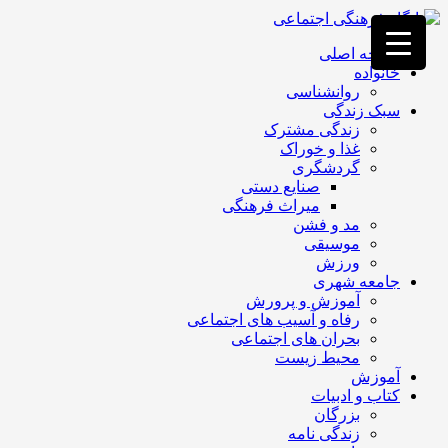
فصد
خون
صفحه اصلی
غرب
خانواده
تهران
روانشناسی
خشکشویی
سبک زندگی
تصفیه
زندگی مشترک
آب
غذا و خوراک
جرثقیل
گردشگری
برقی
a>
صنایع دستی
طراحی
میراث فرهنگی
سایت
مد و فشن
vip
موسیقی
امداد
ورزش
باتری
جامعه شهری
تهران
آموزش و پرورش
رفاه و آسیب های اجتماعی
بحران های اجتماعی
محیط زیست
آموزش
کتاب و ادبیات
بزرگان
زندگی نامه