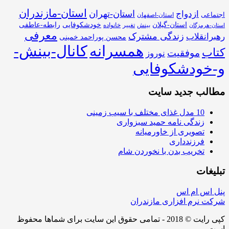
استان-مازندران
استان-تهران
ازدواج
اجتماعی
استان-اصفهان
استان-گیلان
خودشکوفایی
رابطه-عاطفی
بینش
تغییر
خانواده
استان-هرمزگان
معرفی
زندگی مشترک
رهبرانقلاب
محسن پوراحمد خمینی
همسرانه
کانال-بینش-
کتاب
موفقیت
نوروز
و-خودشکوفایی
مطالب جدید سایت
10 مدل غذای مختلف با سیب زمینی
زندگی نامه حمید سبزواری
تصویری از خاورمیانه
فرزندداری
تخریب بدن با نخوردن شام
تبلیغات
پنل اس ام اس
شرکت نرم افزاری مازندران
کپی رایت © 2018 - تمامی حقوق این سایت برای شماها محفوظ
است