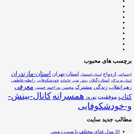
برچسب های محبوب
استان-مازندران
استان-تهران
ازدواج
اجتماعی
استان-اصفهان
استان-گیلان
خودشکوفایی
رابطه-عاطفی
بینش
تغییر
خانواده
استان-هرمزگان
معرفی
زندگی مشترک
رهبرانقلاب
محسن پوراحمد خمینی
همسرانه
کانال-بینش-
کتاب
موفقیت
نوروز
و-خودشکوفایی
مطالب جدید سایت
10 مدل غذای مختلف با سیب زمینی