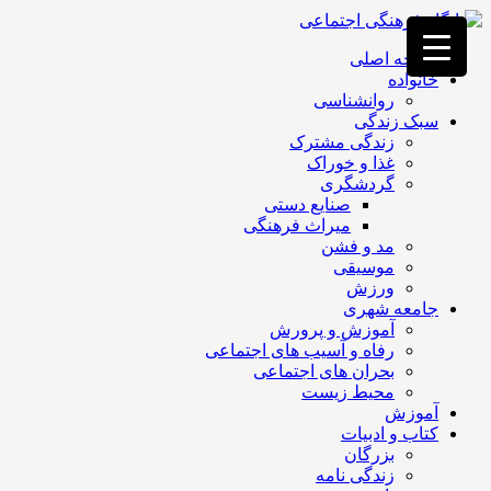
فصد
خون
صفحه اصلی
غرب
خانواده
تهران
روانشناسی
خشکشویی
سبک زندگی
تصفیه
زندگی مشترک
آب
غذا و خوراک
جرثقیل
گردشگری
برقی
a>
صنایع دستی
طراحی
میراث فرهنگی
سایت
مد و فشن
vip
موسیقی
امداد
ورزش
باتری
جامعه شهری
تهران
آموزش و پرورش
رفاه و آسیب های اجتماعی
بحران های اجتماعی
محیط زیست
آموزش
کتاب و ادبیات
بزرگان
زندگی نامه