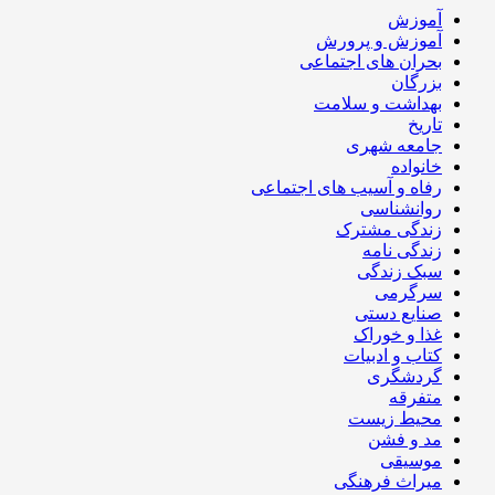
آموزش
آموزش و پرورش
بحران های اجتماعی
بزرگان
بهداشت و سلامت
تاریخ
جامعه شهری
خانواده
رفاه و آسیب های اجتماعی
روانشناسی
زندگی مشترک
زندگی نامه
سبک زندگی
سرگرمی
صنایع دستی
غذا و خوراک
کتاب و ادبیات
گردشگری
متفرقه
محیط زیست
مد و فشن
موسیقی
میراث فرهنگی