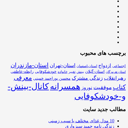
برچسب های محبوب
استان-مازندران
استان-تهران
ازدواج
اجتماعی
استان-اصفهان
استان-گیلان
خودشکوفایی
رابطه-عاطفی
بینش
تغییر
خانواده
استان-هرمزگان
معرفی
زندگی مشترک
رهبرانقلاب
محسن پوراحمد خمینی
همسرانه
کانال-بینش-
کتاب
موفقیت
نوروز
و-خودشکوفایی
مطالب جدید سایت
10 مدل غذای مختلف با سیب زمینی
زندگی نامه حمید سبزواری