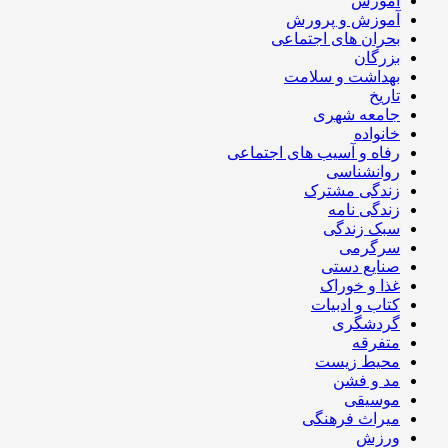
آموزش
آموزش و پرورش
بحران های اجتماعی
بزرگان
بهداشت و سلامت
تاریخ
جامعه شهری
خانواده
رفاه و آسیب های اجتماعی
روانشناسی
زندگی مشترک
زندگی نامه
سبک زندگی
سرگرمی
صنایع دستی
غذا و خوراک
کتاب و ادبیات
گردشگری
متفرقه
محیط زیست
مد و فشن
موسیقی
میراث فرهنگی
ورزش