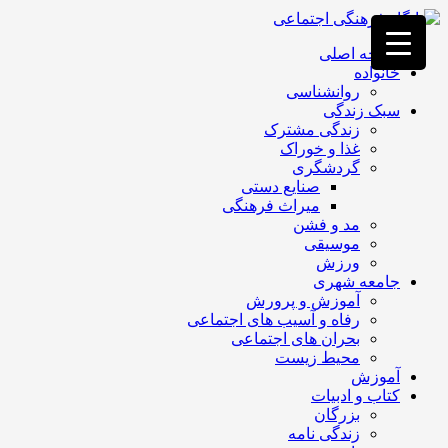
فصد
خون
صفحه اصلی
غرب
خانواده
تهران
روانشناسی
خشکشویی
سبک زندگی
تصفیه
زندگی مشترک
آب
غذا و خوراک
جرثقیل
گردشگری
برقی
a>
صنایع دستی
طراحی
میراث فرهنگی
سایت
مد و فشن
vip
موسیقی
امداد
ورزش
باتری
جامعه شهری
تهران
آموزش و پرورش
رفاه و آسیب های اجتماعی
بحران های اجتماعی
محیط زیست
آموزش
کتاب و ادبیات
بزرگان
زندگی نامه