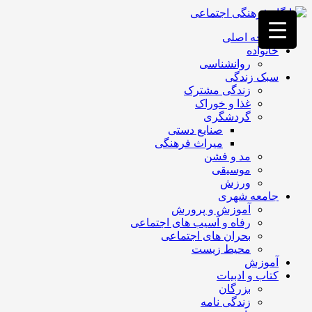
فصد
خون
صفحه اصلی
غرب
خانواده
تهران
روانشناسی
خشکشویی
سبک زندگی
تصفیه
زندگی مشترک
آب
غذا و خوراک
جرثقیل
گردشگری
برقی
a>
صنایع دستی
طراحی
میراث فرهنگی
سایت
مد و فشن
vip
موسیقی
امداد
ورزش
باتری
جامعه شهری
تهران
آموزش و پرورش
رفاه و آسیب های اجتماعی
بحران های اجتماعی
محیط زیست
آموزش
کتاب و ادبیات
بزرگان
زندگی نامه