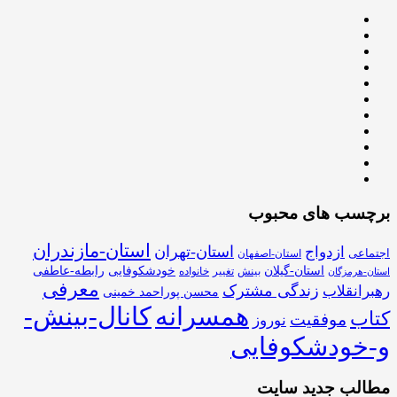
برچسب های محبوب
استان-مازندران
استان-تهران
ازدواج
اجتماعی
استان-اصفهان
استان-گیلان
خودشکوفایی
رابطه-عاطفی
بینش
تغییر
خانواده
استان-هرمزگان
معرفی
زندگی مشترک
رهبرانقلاب
محسن پوراحمد خمینی
همسرانه
کانال-بینش-
کتاب
موفقیت
نوروز
و-خودشکوفایی
مطالب جدید سایت