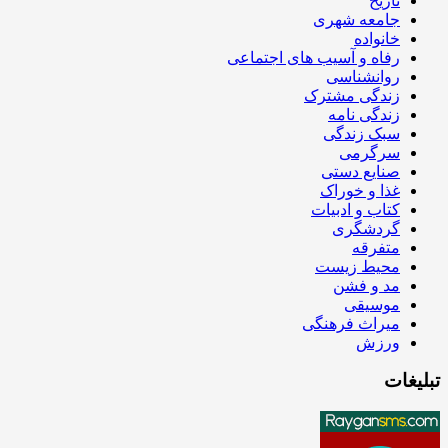
تاریخ
جامعه شهری
خانواده
رفاه و آسیب های اجتماعی
روانشناسی
زندگی مشترک
زندگی نامه
سبک زندگی
سرگرمی
صنایع دستی
غذا و خوراک
کتاب و ادبیات
گردشگری
متفرقه
محیط زیست
مد و فشن
موسیقی
میراث فرهنگی
ورزش
تبلیغات