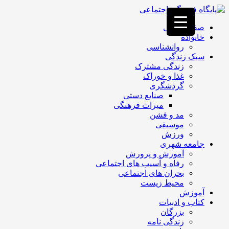
فصد
خون
صفحه اصلی
غرب
خانواده
تهران
روانشناسی
خشکشویی
سبک زندگی
تصفیه
زندگی مشترک
آب
غذا و خوراک
جرثقیل
گردشگری
برقی
a>
صنایع دستی
طراحی
میراث فرهنگی
سایت
مد و فشن
vip
موسیقی
امداد
ورزش
باتری
جامعه شهری
تهران
آموزش و پرورش
رفاه و آسیب های اجتماعی
بحران های اجتماعی
محیط زیست
آموزش
کتاب و ادبیات
بزرگان
زندگی نامه