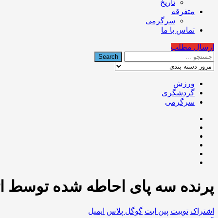
تاریخ
متفرقه
سرگرمی
تماس با ما
ارسال مطلب
ورزش
گردشگری
سرگرمی
پرنده سه پای احاطه شده توسط اژ
اشتراک
توییت
پین ایت
گوگل‌ پلاس
ایمیل