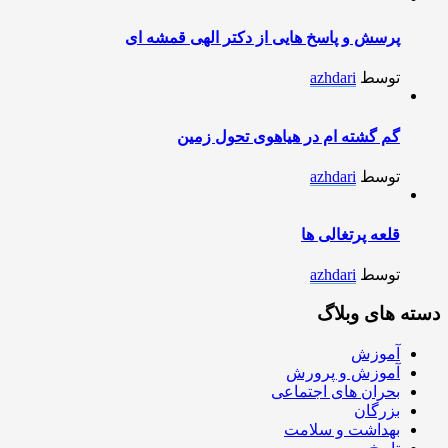
پرسش و پاسخ هایی از دکتر الهی قمشه ای
توسط
azhdari
گم گشته ام در هیاهوی تحول زمین
توسط
azhdari
قلعه پرتغالی ها
توسط
azhdari
دسته های وبلاگ
آموزش
آموزش و پرورش
بحران های اجتماعی
بزرگان
بهداشت و سلامت