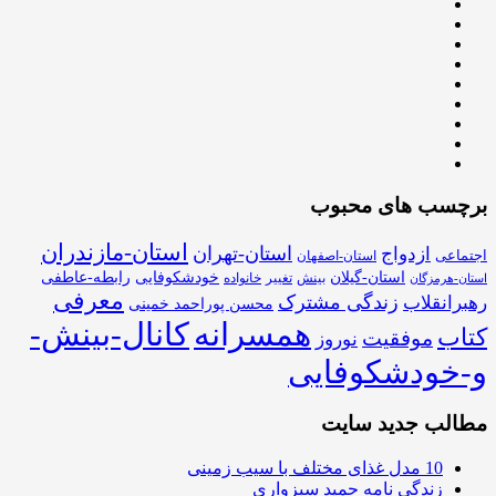
برچسب های محبوب
استان-مازندران
استان-تهران
ازدواج
اجتماعی
استان-اصفهان
استان-گیلان
خودشکوفایی
رابطه-عاطفی
بینش
تغییر
خانواده
استان-هرمزگان
معرفی
زندگی مشترک
رهبرانقلاب
محسن پوراحمد خمینی
همسرانه
کانال-بینش-
کتاب
موفقیت
نوروز
و-خودشکوفایی
مطالب جدید سایت
10 مدل غذای مختلف با سیب زمینی
زندگی نامه حمید سبزواری