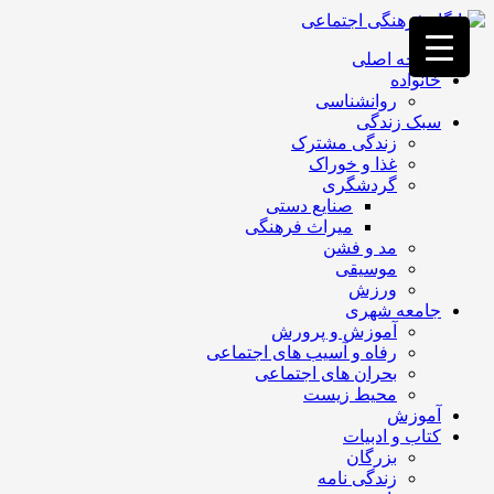
فصد
خون
صفحه اصلی
غرب
خانواده
تهران
روانشناسی
خشکشویی
سبک زندگی
تصفیه
زندگی مشترک
آب
غذا و خوراک
جرثقیل
گردشگری
برقی
a>
صنایع دستی
طراحی
میراث فرهنگی
سایت
مد و فشن
vip
موسیقی
امداد
ورزش
باتری
جامعه شهری
تهران
آموزش و پرورش
رفاه و آسیب های اجتماعی
بحران های اجتماعی
محیط زیست
آموزش
کتاب و ادبیات
بزرگان
زندگی نامه