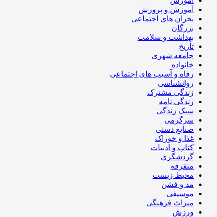
آموزش
آموزش و پرورش
بحران های اجتماعی
بزرگان
بهداشت و سلامت
تاریخ
جامعه شهری
خانواده
رفاه و آسیب های اجتماعی
روانشناسی
زندگی مشترک
زندگی نامه
سبک زندگی
سرگرمی
صنایع دستی
غذا و خوراک
کتاب و ادبیات
گردشگری
متفرقه
محیط زیست
مد و فشن
موسیقی
میراث فرهنگی
ورزش