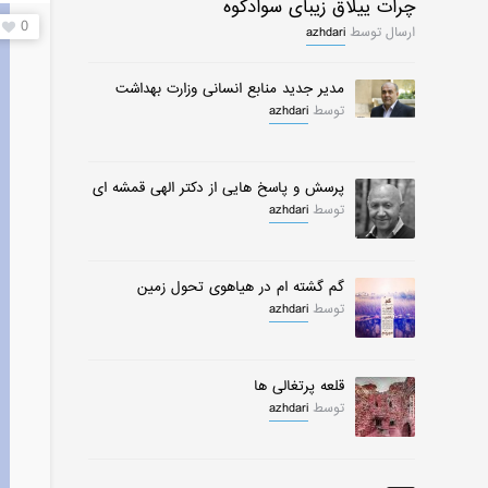
چرات ییلاق زیبای سوادکوه
0
ارسال توسط
azhdari
مدیر جدید منابع انسانی وزارت بهداشت
توسط
azhdari
پرسش و پاسخ هایی از دکتر الهی قمشه ای
توسط
azhdari
گم گشته ام در هیاهوی تحول زمین
توسط
azhdari
قلعه پرتغالی ها
توسط
azhdari