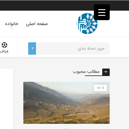
فصد
خون
غرب
تهران
صفحه اصلی
خانواده
خشکشویی
تصفیه
آب
جرثقیل
ورزش
برقی
a>
طراحی
سایت
مطالب محبوب
vip
امداد
باتری
0
تهران