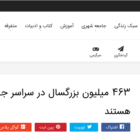
سبک زندگی
جامعه شهری
آموزش
کتاب و ادبیات
متفرقه
گردشگری
سرگرمی
۴۶۳ میلیون بزرگسال در سراسر ج
هستند
اشتراک
توییت
پین ایت
گوگل‌ پلاس