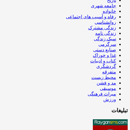
تاریخ
جامعه شهری
خانواده
رفاه و آسیب های اجتماعی
روانشناسی
زندگی مشترک
زندگی نامه
سبک زندگی
سرگرمی
صنایع دستی
غذا و خوراک
کتاب و ادبیات
گردشگری
متفرقه
محیط زیست
مد و فشن
موسیقی
میراث فرهنگی
ورزش
تبلیغات