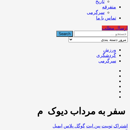
تاریخ
متفرقه
سرگرمی
تماس با ما
ارسال مطلب
ورزش
گردشگری
سرگرمی
️ سفر به مرداب دیوک ️ م
اشتراک
توییت
پین ایت
گوگل‌ پلاس
ایمیل