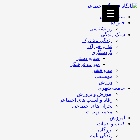
فصد
خون
صفحه اصلی
غرب
خانواده
تهران
روانشناسی
خشکشویی
سبک زندگی
تصفیه
زندگی مشترک
آب
غذا و خوراک
جرثقیل
گردشگری
برقی
a>
صنایع دستی
طراحی
میراث فرهنگی
سایت
مد و فشن
vip
موسیقی
امداد
ورزش
باتری
جامعه شهری
تهران
آموزش و پرورش
رفاه و آسیب های اجتماعی
بحران های اجتماعی
محیط زیست
آموزش
کتاب و ادبیات
بزرگان
زندگی نامه