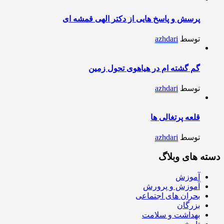
پرسش و پاسخ هایی از دکتر الهی قمشه ای
توسط
azhdari
گم گشته ام در هیاهوی تحول زمین
توسط
azhdari
قلعه پرتغالی ها
توسط
azhdari
دسته های وبلاگ
آموزش
آموزش و پرورش
بحران های اجتماعی
بزرگان
بهداشت و سلامت