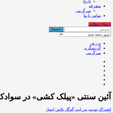
تاریخ
متفرقه
سرگرمی
تماس با ما
ارسال مطلب
ورزش
گردشگری
سرگرمی
آئين سنتی «پيلک کشی» در سوادک
اشتراک
توییت
پین ایت
گوگل‌ پلاس
ایمیل