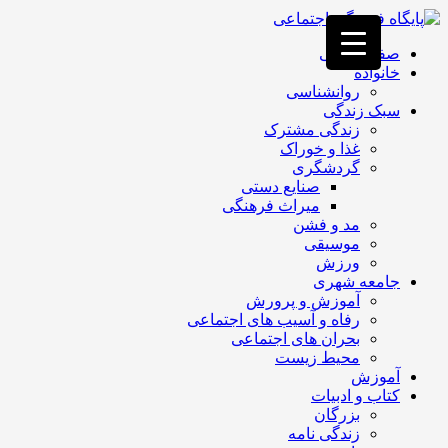
فصد
خون
صفحه اصلی
غرب
خانواده
تهران
روانشناسی
خشکشویی
سبک زندگی
تصفیه
زندگی مشترک
آب
غذا و خوراک
جرثقیل
گردشگری
برقی
a>
صنایع دستی
طراحی
میراث فرهنگی
سایت
مد و فشن
vip
موسیقی
امداد
ورزش
باتری
جامعه شهری
تهران
آموزش و پرورش
رفاه و آسیب های اجتماعی
بحران های اجتماعی
محیط زیست
آموزش
کتاب و ادبیات
بزرگان
زندگی نامه