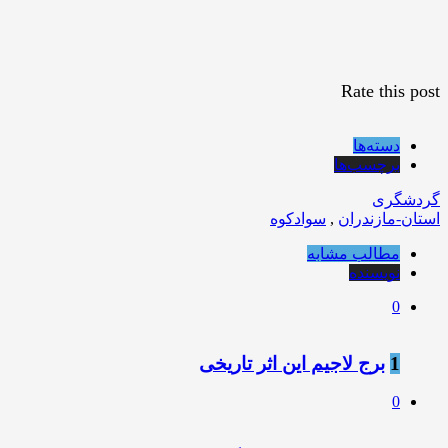
Rate this post
دسته‌ها
برچسب‌ها
گردشگری
استان-مازندران
,
سوادکوه
مطالب مشابه
نویسنده
0
1
برج لاجیم این اثر تاریخی
0