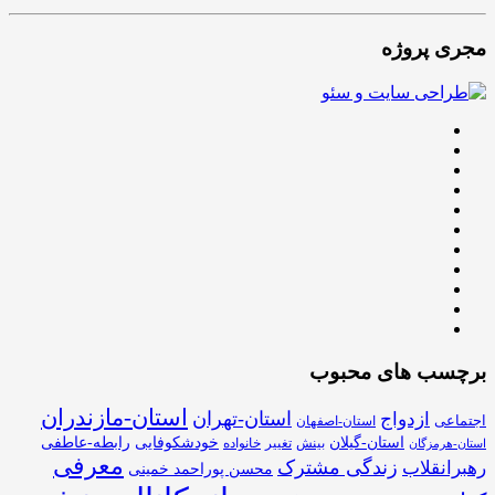
مجری پروژه
برچسب های محبوب
استان-مازندران
استان-تهران
ازدواج
اجتماعی
استان-اصفهان
استان-گیلان
خودشکوفایی
رابطه-عاطفی
بینش
تغییر
خانواده
استان-هرمزگان
معرفی
زندگی مشترک
رهبرانقلاب
محسن پوراحمد خمینی