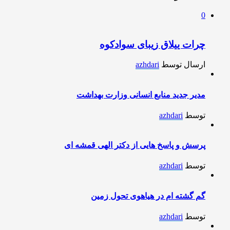
0
چرات ییلاق زیبای سوادکوه
ارسال توسط
azhdari
مدیر جدید منابع انسانی وزارت بهداشت
توسط
azhdari
پرسش و پاسخ هایی از دکتر الهی قمشه ای
توسط
azhdari
گم گشته ام در هیاهوی تحول زمین
توسط
azhdari