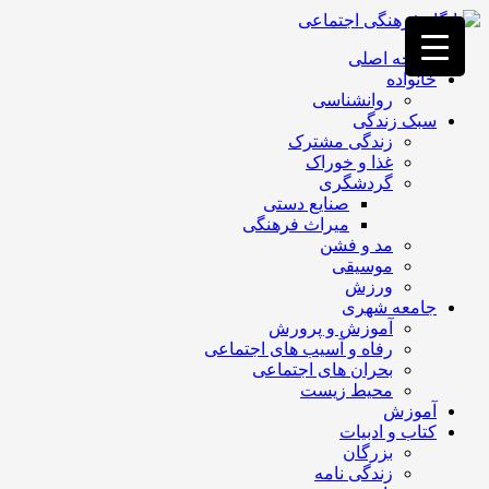
فصد
خون
صفحه اصلی
غرب
خانواده
تهران
روانشناسی
خشکشویی
سبک زندگی
تصفیه
زندگی مشترک
آب
غذا و خوراک
جرثقیل
گردشگری
برقی
a>
صنایع دستی
طراحی
میراث فرهنگی
سایت
مد و فشن
vip
موسیقی
امداد
ورزش
باتری
جامعه شهری
تهران
آموزش و پرورش
رفاه و آسیب های اجتماعی
بحران های اجتماعی
محیط زیست
آموزش
کتاب و ادبیات
بزرگان
زندگی نامه