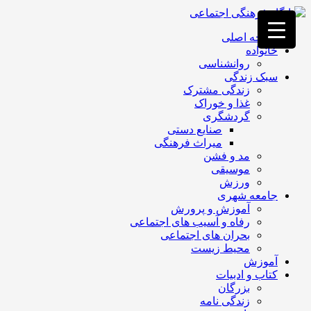
فصد
خون
صفحه اصلی
غرب
خانواده
تهران
روانشناسی
خشکشویی
سبک زندگی
تصفیه
زندگی مشترک
آب
غذا و خوراک
جرثقیل
گردشگری
برقی
a>
صنایع دستی
طراحی
میراث فرهنگی
سایت
مد و فشن
vip
موسیقی
امداد
ورزش
باتری
جامعه شهری
تهران
آموزش و پرورش
رفاه و آسیب های اجتماعی
بحران های اجتماعی
محیط زیست
آموزش
کتاب و ادبیات
بزرگان
زندگی نامه