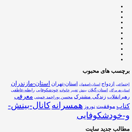
برچسب های محبوب
استان-مازندران
استان-تهران
ازدواج
اجتماعی
استان-اصفهان
استان-گیلان
خودشکوفایی
رابطه-عاطفی
بینش
تغییر
خانواده
استان-هرمزگان
معرفی
زندگی مشترک
رهبرانقلاب
محسن پوراحمد خمینی
همسرانه
کانال-بینش-
کتاب
موفقیت
نوروز
و-خودشکوفایی
مطالب جدید سایت