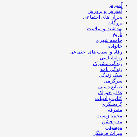
آموزش
آموزش و پرورش
بحران های اجتماعی
بزرگان
بهداشت و سلامت
تاریخ
جامعه شهری
خانواده
رفاه و آسیب های اجتماعی
روانشناسی
زندگی مشترک
زندگی نامه
سبک زندگی
سرگرمی
صنایع دستی
غذا و خوراک
کتاب و ادبیات
گردشگری
متفرقه
محیط زیست
مد و فشن
موسیقی
میراث فرهنگی