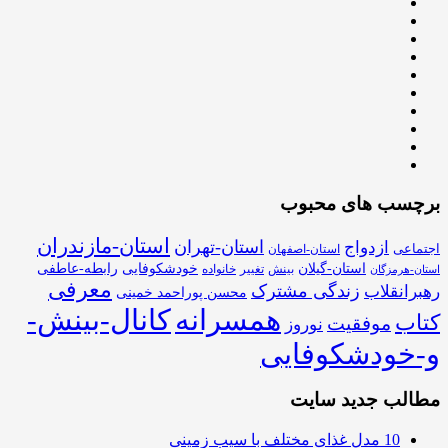
برچسب های محبوب
استان-مازندران
استان-تهران
ازدواج
اجتماعی
استان-اصفهان
استان-گیلان
خودشکوفایی
رابطه-عاطفی
بینش
تغییر
خانواده
استان-هرمزگان
معرفی
زندگی مشترک
رهبرانقلاب
محسن پوراحمد خمینی
همسرانه
کانال-بینش-
کتاب
موفقیت
نوروز
و-خودشکوفایی
مطالب جدید سایت
10 مدل غذای مختلف با سیب زمینی