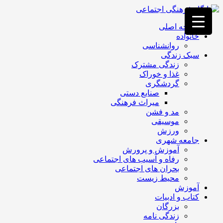
فصد
خون
صفحه اصلی
غرب
خانواده
تهران
روانشناسی
خشکشویی
سبک زندگی
تصفیه
زندگی مشترک
آب
غذا و خوراک
جرثقیل
گردشگری
برقی
a>
صنایع دستی
طراحی
میراث فرهنگی
سایت
مد و فشن
vip
موسیقی
امداد
ورزش
باتری
جامعه شهری
تهران
آموزش و پرورش
رفاه و آسیب های اجتماعی
بحران های اجتماعی
محیط زیست
آموزش
کتاب و ادبیات
بزرگان
زندگی نامه