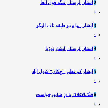
2
استان لرستان تنگه فوق العا
0
3
آبشار زیبا و دو طبقه تاف الیگو
0
4
استان لرستان آبشار نوژیا
0
5
آبشار کم نظیر “چِکان” شول آباد
0
6
فلَک‌الافلاک یا دژِ شاپورخواست
0