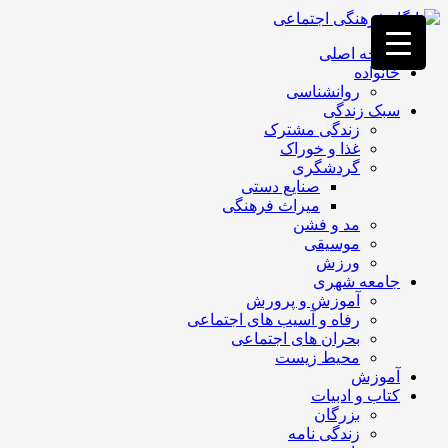
فصد
خون
صفحه اصلی
غرب
خانواده
تهران
روانشناسی
خشکشویی
سبک زندگی
تصفیه
زندگی مشترک
آب
غذا و خوراک
جرثقیل
گردشگری
برقی
a>
صنایع دستی
طراحی
میراث فرهنگی
سایت
مد و فشن
vip
موسیقی
امداد
ورزش
باتری
جامعه شهری
تهران
آموزش و پرورش
رفاه و آسیب های اجتماعی
بحران های اجتماعی
محیط زیست
آموزش
کتاب و ادبیات
بزرگان
زندگی نامه