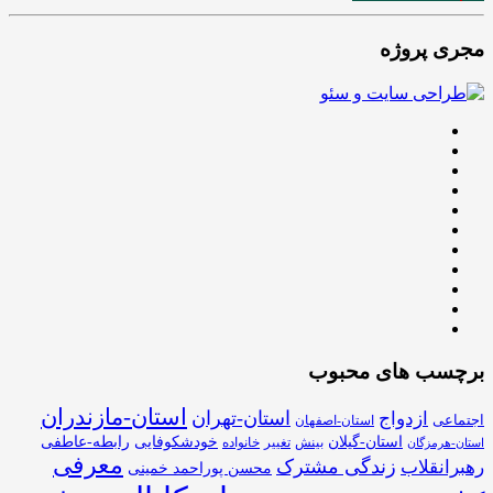
مجری پروژه
برچسب های محبوب
استان-مازندران
استان-تهران
ازدواج
اجتماعی
استان-اصفهان
استان-گیلان
خودشکوفایی
رابطه-عاطفی
بینش
تغییر
خانواده
استان-هرمزگان
معرفی
زندگی مشترک
رهبرانقلاب
محسن پوراحمد خمینی