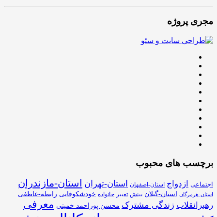
مجری پروژه
برچسب های محبوب
استان-مازندران
استان-تهران
ازدواج
اجتماعی
استان-اصفهان
استان-گیلان
خودشکوفایی
رابطه-عاطفی
بینش
تغییر
خانواده
استان-هرمزگان
معرفی
زندگی مشترک
رهبرانقلاب
محسن پوراحمد خمینی