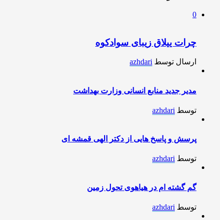
0
چرات ییلاق زیبای سوادکوه
ارسال توسط
azhdari
مدیر جدید منابع انسانی وزارت بهداشت
توسط
azhdari
پرسش و پاسخ هایی از دکتر الهی قمشه ای
توسط
azhdari
گم گشته ام در هیاهوی تحول زمین
توسط
azhdari