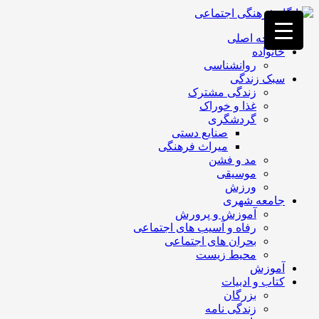
فصد
خون
صفحه اصلی
غرب
خانواده
تهران
روانشناسی
خشکشویی
سبک زندگی
تصفیه
زندگی مشترک
آب
غذا و خوراک
جرثقیل
گردشگری
برقی
a>
صنایع دستی
طراحی
میراث فرهنگی
سایت
مد و فشن
vip
موسیقی
امداد
ورزش
باتری
جامعه شهری
تهران
آموزش و پرورش
رفاه و آسیب های اجتماعی
بحران های اجتماعی
محیط زیست
آموزش
کتاب و ادبیات
بزرگان
زندگی نامه