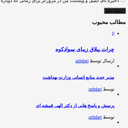
ذخیره نام، ایمیل و وبسایت من در مرورگر برای زمانی که دوباره 
مطالب محبوب
0
چرات ییلاق زیبای سوادکوه
ارسال توسط
azhdari
مدیر جدید منابع انسانی وزارت بهداشت
توسط
azhdari
پرسش و پاسخ هایی از دکتر الهی قمشه ای
توسط
azhdari