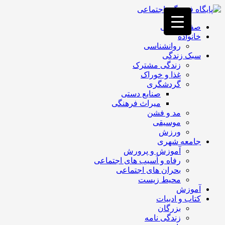
فصد
خون
صفحه اصلی
غرب
خانواده
تهران
روانشناسی
خشکشویی
سبک زندگی
تصفیه
زندگی مشترک
آب
غذا و خوراک
جرثقیل
گردشگری
برقی
a>
صنایع دستی
طراحی
میراث فرهنگی
سایت
مد و فشن
vip
موسیقی
امداد
ورزش
باتری
جامعه شهری
تهران
آموزش و پرورش
رفاه و آسیب های اجتماعی
بحران های اجتماعی
محیط زیست
آموزش
کتاب و ادبیات
بزرگان
زندگی نامه