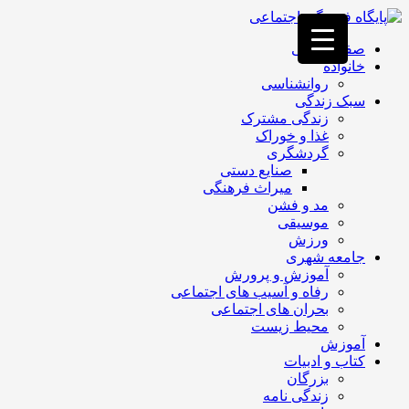
فصد
خون
صفحه اصلی
غرب
خانواده
تهران
روانشناسی
خشکشویی
سبک زندگی
تصفیه
زندگی مشترک
آب
غذا و خوراک
جرثقیل
گردشگری
برقی
a>
صنایع دستی
طراحی
میراث فرهنگی
سایت
مد و فشن
vip
موسیقی
امداد
ورزش
باتری
جامعه شهری
تهران
آموزش و پرورش
رفاه و آسیب های اجتماعی
بحران های اجتماعی
محیط زیست
آموزش
کتاب و ادبیات
بزرگان
زندگی نامه