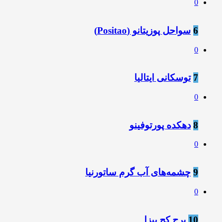
0
6
سواحل پوزیتانو (Positao)
0
7
توسکانی ایتالیا
0
8
دهکده پورتوفینو
0
9
چشمه‌های آب گرم ساتورنیا
0
10
برج کج پیزا