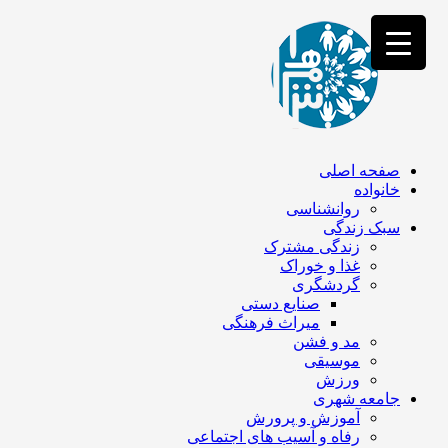
فصد
خون
غرب
تهران
خشکشویی
تصفیه
آب
جرثقیل
برقی
a>
صفحه اصلی
طراحی
خانواده
سایت
روانشناسی
vip
سبک زندگی
امداد
زندگی مشترک
باتری
غذا و خوراک
تهران
گردشگری
صنایع دستی
میراث فرهنگی
مد و فشن
موسیقی
ورزش
جامعه شهری
آموزش و پرورش
رفاه و آسیب های اجتماعی