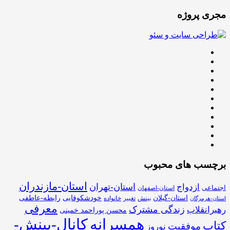
مجری پروژه
برچسب های محبوب
استان-مازندران
استان-تهران
ازدواج
اجتماعی
استان-اصفهان
استان-گیلان
خودشکوفایی
رابطه-عاطفی
بینش
تغییر
خانواده
استان-هرمزگان
معرفی
زندگی مشترک
رهبرانقلاب
محسن پوراحمد خمینی
همسرانه
کانال-بینش-
کتاب
موفقیت
نوروز