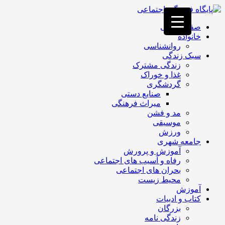
فصد
خون
صفحه اصلی
غرب
خانواده
تهران
روانشناسی
خشکشویی
سبک زندگی
تصفیه
زندگی مشترک
آب
غذا و خوراک
جرثقیل
گردشگری
برقی
a>
صنایع دستی
طراحی
میراث فرهنگی
سایت
مد و فشن
vip
موسیقی
امداد
ورزش
باتری
جامعه شهری
تهران
آموزش و پرورش
رفاه و آسیب های اجتماعی
بحران های اجتماعی
محیط زیست
آموزش
کتاب و ادبیات
بزرگان
زندگی نامه