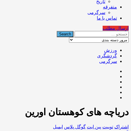
تاریخ
متفرقه
سرگرمی
تماس با ما
ارسال مطلب
ورزش
گردشگری
سرگرمی
دریاچه های کوهستان اورین
اشتراک
توییت
پین ایت
گوگل‌ پلاس
ایمیل