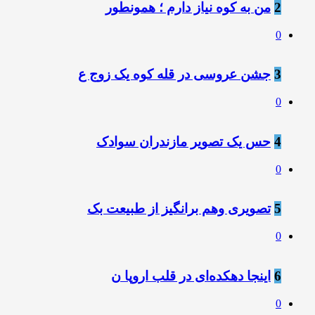
2
من به کوه نیاز دارم ؛ همونطور
0
3
جشن عروسی در قله کوه یک زوج ع
0
4
حس یک تصویر مازندران سوادک
0
5
تصویری وهم برانگیز از طبیعت بک
0
6
اینجا دهکده‌ای در قلب اروپا ن
0