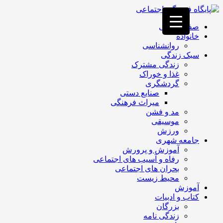
فصد
خون
صفحه اصلی
غرب
خانواده
تهران
روانشناسی
خشکشویی
سبک زندگی
تصفیه
زندگی مشترک
آب
غذا و خوراک
جرثقیل
گردشگری
برقی
a>
صنایع دستی
طراحی
میراث فرهنگی
سایت
مد و فشن
vip
موسیقی
امداد
ورزش
باتری
جامعه شهری
تهران
آموزش و پرورش
رفاه و آسیب های اجتماعی
بحران های اجتماعی
محیط زیست
آموزش
کتاب و ادبیات
بزرگان
زندگی نامه