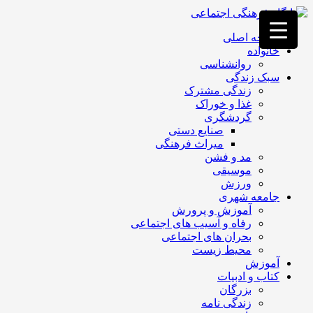
فصد
خون
صفحه اصلی
غرب
خانواده
تهران
روانشناسی
خشکشویی
سبک زندگی
تصفیه
زندگی مشترک
آب
غذا و خوراک
جرثقیل
گردشگری
برقی
a>
صنایع دستی
طراحی
میراث فرهنگی
سایت
مد و فشن
vip
موسیقی
امداد
ورزش
باتری
جامعه شهری
تهران
آموزش و پرورش
رفاه و آسیب های اجتماعی
بحران های اجتماعی
محیط زیست
آموزش
کتاب و ادبیات
بزرگان
زندگی نامه