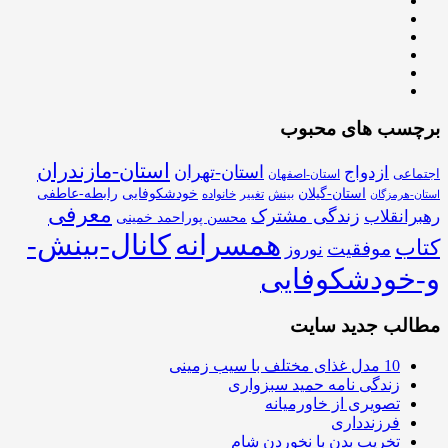
برچسب های محبوب
استان-مازندران
استان-تهران
ازدواج
اجتماعی
استان-اصفهان
استان-گیلان
خودشکوفایی
رابطه-عاطفی
بینش
تغییر
خانواده
استان-هرمزگان
معرفی
زندگی مشترک
رهبرانقلاب
محسن پوراحمد خمینی
همسرانه
کانال-بینش-
کتاب
موفقیت
نوروز
و-خودشکوفایی
مطالب جدید سایت
10 مدل غذای مختلف با سیب زمینی
زندگی نامه حمید سبزواری
تصویری از خاورمیانه
فرزندداری
تخریب بدن با نخوردن شام