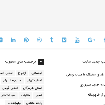
ب جدید سایت
برچسب های محبوب
اجتماعی
ازدواج
استان-اصف
استان-تهران
استان-مازندران
امه حمید سبزواری
استان-هرمزگان
استان-گیلان
از خاورمیانه
تغییر
خانواده
خودشکوفایی
رابطه-عاطفی
رهبرانقلاب
ری