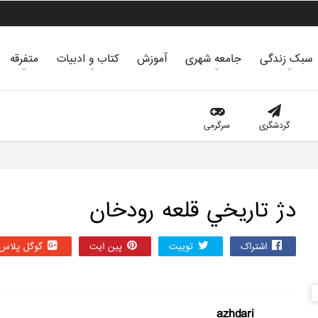
سبک زندگی
جامعه شهری
آموزش
کتاب و ادبیات
متفرقه
گردشگری
سرگرمی
دژ تاريخي قلعه رودخان
اشتراک
توییت
پین ایت
گوگل‌ پلاس
azhdari