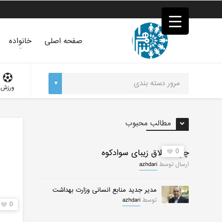
فصد
خون
غرب
تهران
صفحه اصلی
خانواده
خشکشویی
تصفیه
آب
جرثقیل
ورزش
برقی
a>
طراحی
سایت
مطالب محبوب
vip
امداد
باتری
0
چرات ییلاق زیبای سوادکوه
تهران
ارسال توسط
azhdari
مدیر جدید منابع انسانی وزارت بهداشت
توسط
azhdari
0