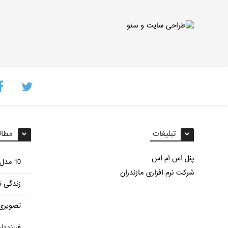
تبلیغات
مطال
پنل اس ام اس
10 مدل غذای مختلف با سیب زمینی
شرکت نرم افزاری مازندران
زندگی ن
تصویری 
فرزنددا