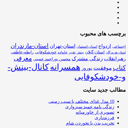
برچسب های محبوب
استان-مازندران
استان-تهران
ازدواج
اجتماعی
استان-اصفهان
استان-گیلان
خودشکوفایی
رابطه-عاطفی
بینش
تغییر
خانواده
استان-هرمزگان
معرفی
زندگی مشترک
رهبرانقلاب
محسن پوراحمد خمینی
همسرانه
کانال-بینش-
کتاب
موفقیت
نوروز
و-خودشکوفایی
مطالب جدید سایت
10 مدل غذای مختلف با سیب زمینی
زندگی نامه حمید سبزواری
تصویری از خاورمیانه
فرزندداری
تخریب بدن با نخوردن شام