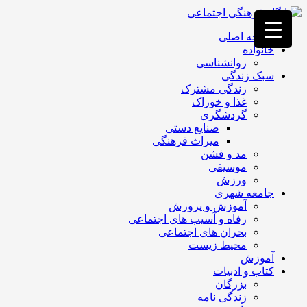
فصد
خون
صفحه اصلی
غرب
خانواده
تهران
روانشناسی
خشکشویی
سبک زندگی
تصفیه
زندگی مشترک
آب
غذا و خوراک
جرثقیل
گردشگری
برقی
a>
صنایع دستی
طراحی
میراث فرهنگی
سایت
مد و فشن
vip
موسیقی
امداد
ورزش
باتری
جامعه شهری
تهران
آموزش و پرورش
رفاه و آسیب های اجتماعی
بحران های اجتماعی
محیط زیست
آموزش
کتاب و ادبیات
بزرگان
زندگی نامه