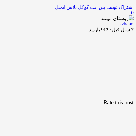
اشتراک
توییت
پین ایت
گوگل‌ پلاس
ایمیل
0
azhdari
7 سال قبل / 912
بازدید
Rate this post