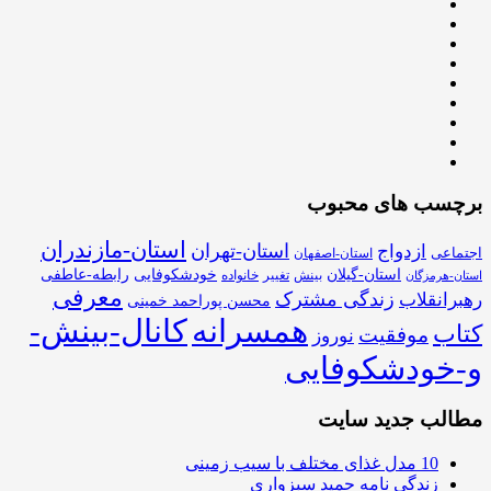
برچسب های محبوب
استان-مازندران
استان-تهران
ازدواج
اجتماعی
استان-اصفهان
استان-گیلان
خودشکوفایی
رابطه-عاطفی
بینش
تغییر
خانواده
استان-هرمزگان
معرفی
زندگی مشترک
رهبرانقلاب
محسن پوراحمد خمینی
همسرانه
کانال-بینش-
کتاب
موفقیت
نوروز
و-خودشکوفایی
مطالب جدید سایت
10 مدل غذای مختلف با سیب زمینی
زندگی نامه حمید سبزواری