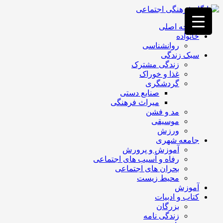
فصد
خون
صفحه اصلی
غرب
خانواده
تهران
روانشناسی
خشکشویی
سبک زندگی
تصفیه
زندگی مشترک
آب
غذا و خوراک
جرثقیل
گردشگری
برقی
a>
صنایع دستی
طراحی
میراث فرهنگی
سایت
مد و فشن
vip
موسیقی
امداد
ورزش
باتری
جامعه شهری
تهران
آموزش و پرورش
رفاه و آسیب های اجتماعی
بحران های اجتماعی
محیط زیست
آموزش
کتاب و ادبیات
بزرگان
زندگی نامه