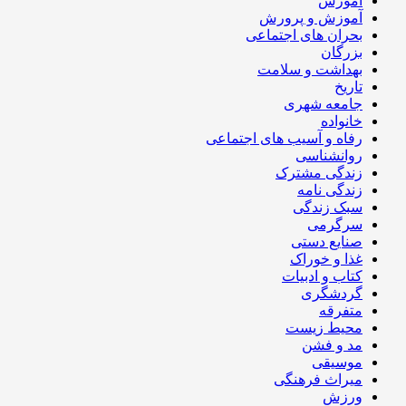
آموزش
آموزش و پرورش
بحران های اجتماعی
بزرگان
بهداشت و سلامت
تاریخ
جامعه شهری
خانواده
رفاه و آسیب های اجتماعی
روانشناسی
زندگی مشترک
زندگی نامه
سبک زندگی
سرگرمی
صنایع دستی
غذا و خوراک
کتاب و ادبیات
گردشگری
متفرقه
محیط زیست
مد و فشن
موسیقی
میراث فرهنگی
ورزش