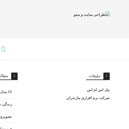
تبلیغات
مطال
پنل اس ام اس
10 مدل غذای مختلف با سیب زمینی
شرکت نرم افزاری مازندران
زندگی ن
تصویری ا
فرزنددا