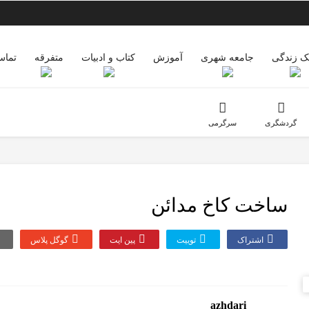
 زندگی
جامعه شهری
آموزش
کتاب و ادبیات
متفرقه
تماس
گردشگری
سرگرمی
ساخت کاخ مدائن
اشتراک
توییت
پین ایت
گوگل‌ پلاس
azhdari