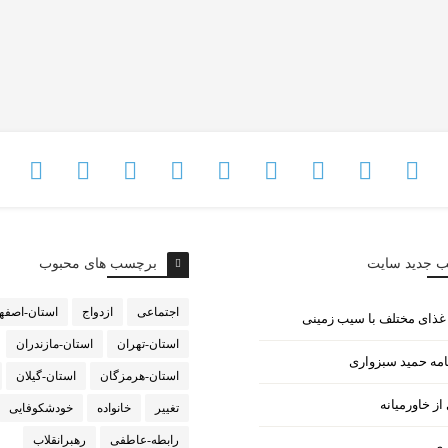
ب جدید سایت
برچسب های محبوب
اجتماعی
ازدواج
استان-اصفه
استان-تهران
استان-مازندران
امه حمید سبزواری
استان-هرمزگان
استان-گیلان
ز خاورمیانه
تغییر
خانواده
خودشکوفایی
رابطه-عاطفی
رهبرانقلاب
ری