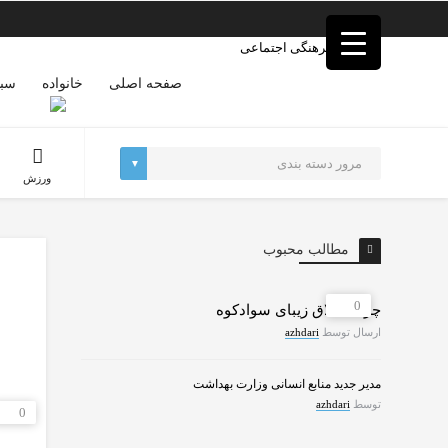
فصد
خون
غرب
تهران
صفحه اصلی
خانواده
سبک
خشکشویی
تصفیه
آب
جرثقیل
ورزش
برقی
a>
طراحی
سایت
مطالب محبوب
vip
امداد
باتری
0
چرات ییلاق زیبای سوادکوه
تهران
ارسال توسط
azhdari
مدیر جدید منابع انسانی وزارت بهداشت
توسط
azhdari
0