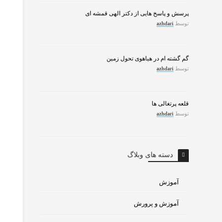
پرسش و پاسخ هایی از دکتر الهی قمشه ای
توسط
azhdari
گم گشته ام در هیاهوی تحول زمین
توسط
azhdari
قلعه پرتغالی ها
توسط
azhdari
دسته های وبلاگ
آموزش
آموزش و پرورش