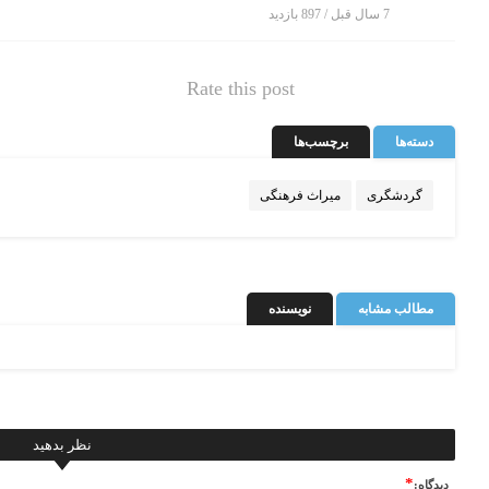
7 سال قبل / 897
بازدید
Rate this post
دسته‌ها
برچسب‌ها
گردشگری
میراث فرهنگی
مطالب مشابه
نویسنده
نظر بدهید
*
ديدگاه: