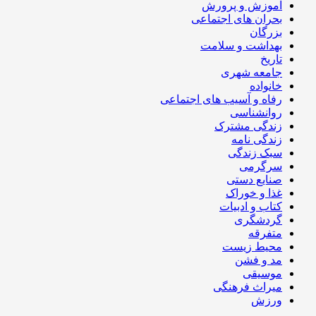
آموزش و پرورش
بحران های اجتماعی
بزرگان
بهداشت و سلامت
تاریخ
جامعه شهری
خانواده
رفاه و آسیب های اجتماعی
روانشناسی
زندگی مشترک
زندگی نامه
سبک زندگی
سرگرمی
صنایع دستی
غذا و خوراک
کتاب و ادبیات
گردشگری
متفرقه
محیط زیست
مد و فشن
موسیقی
میراث فرهنگی
ورزش