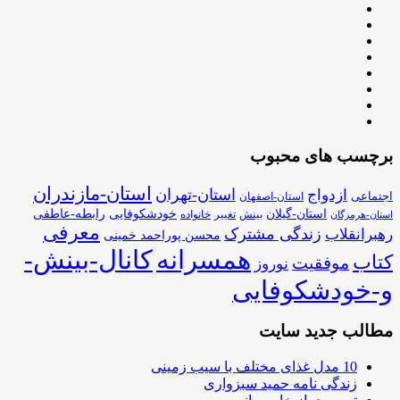
برچسب های محبوب
استان-مازندران
استان-تهران
ازدواج
اجتماعی
استان-اصفهان
استان-گیلان
خودشکوفایی
رابطه-عاطفی
بینش
تغییر
خانواده
استان-هرمزگان
معرفی
زندگی مشترک
رهبرانقلاب
محسن پوراحمد خمینی
همسرانه
کانال-بینش-
کتاب
موفقیت
نوروز
و-خودشکوفایی
مطالب جدید سایت
10 مدل غذای مختلف با سیب زمینی
زندگی نامه حمید سبزواری