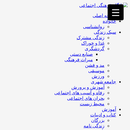
فصد
خون
صفحه اصلی
غرب
خانواده
تهران
روانشناسی
خشکشویی
سبک زندگی
تصفیه
زندگی مشترک
آب
غذا و خوراک
جرثقیل
گردشگری
برقی
a>
صنایع دستی
طراحی
میراث فرهنگی
سایت
مد و فشن
vip
موسیقی
امداد
ورزش
باتری
جامعه شهری
تهران
آموزش و پرورش
رفاه و آسیب های اجتماعی
بحران های اجتماعی
محیط زیست
آموزش
کتاب و ادبیات
بزرگان
زندگی نامه