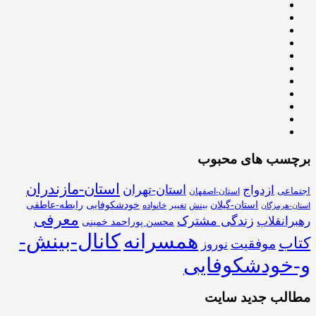
برچسب های محبوب
استان-مازندران
استان-تهران
ازدواج
اجتماعی
استان-اصفهان
استان-گیلان
خودشکوفایی
رابطه-عاطفی
بینش
تغییر
خانواده
استان-هرمزگان
معرفی
زندگی مشترک
رهبرانقلاب
محسن پوراحمد خمینی
همسرانه
کانال-بینش-
کتاب
موفقیت
نوروز
و-خودشکوفایی
مطالب جدید سایت