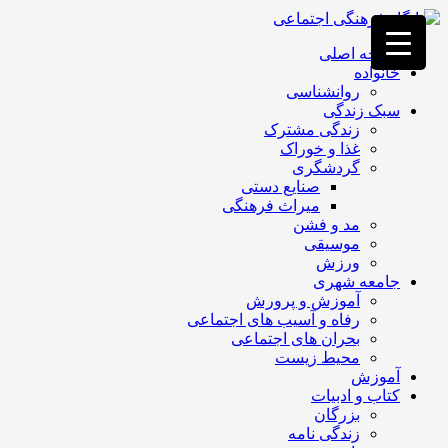
فصد
خون
صفحه اصلی
غرب
خانواده
تهران
روانشناسی
خشکشویی
سبک زندگی
تصفیه
زندگی مشترک
آب
غذا و خوراک
جرثقیل
گردشگری
برقی
a>
صنایع دستی
طراحی
میراث فرهنگی
سایت
مد و فشن
vip
موسیقی
امداد
ورزش
باتری
جامعه شهری
تهران
آموزش و پرورش
رفاه و آسیب های اجتماعی
بحران های اجتماعی
محیط زیست
آموزش
کتاب و ادبیات
بزرگان
زندگی نامه