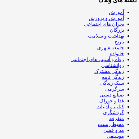
دسته های وبلاگ
آموزش
آموزش و پرورش
بحران های اجتماعی
بزرگان
بهداشت و سلامت
تاریخ
جامعه شهری
خانواده
رفاه و آسیب های اجتماعی
روانشناسی
زندگی مشترک
زندگی نامه
سبک زندگی
سرگرمی
صنایع دستی
غذا و خوراک
کتاب و ادبیات
گردشگری
متفرقه
محیط زیست
مد و فشن
موسیقی