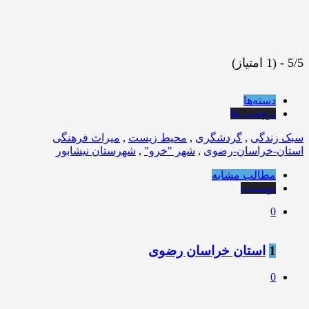
5/5 - (1 امتیاز)
دسته‌ها
برچسب‌ها
سبک زندگی
,
گردشگری
,
محیط زیست
,
میراث فرهنگی
استان-خراسان-رضوی
,
شهر "خرو"
,
شهرستان نیشابور
مطالب مشابه
نویسنده
0
1
استان خراسان رضوی
0