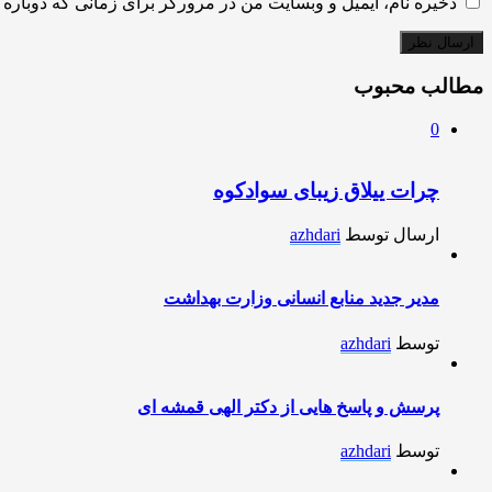
ذخیره نام، ایمیل و وبسایت من در مرورگر برای زمانی که دوباره 
مطالب محبوب
0
چرات ییلاق زیبای سوادکوه
ارسال توسط
azhdari
مدیر جدید منابع انسانی وزارت بهداشت
توسط
azhdari
پرسش و پاسخ هایی از دکتر الهی قمشه ای
توسط
azhdari