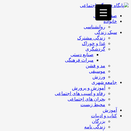
فصد
خون
صفحه اصلی
غرب
خانواده
تهران
روانشناسی
خشکشویی
سبک زندگی
تصفیه
زندگی مشترک
آب
غذا و خوراک
جرثقیل
گردشگری
برقی
a>
صنایع دستی
طراحی
میراث فرهنگی
سایت
مد و فشن
vip
موسیقی
امداد
ورزش
باتری
جامعه شهری
تهران
آموزش و پرورش
رفاه و آسیب های اجتماعی
بحران های اجتماعی
محیط زیست
آموزش
کتاب و ادبیات
بزرگان
زندگی نامه