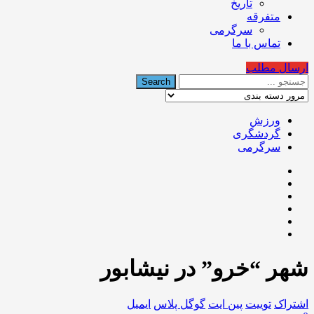
تاریخ
متفرقه
سرگرمی
تماس با ما
ارسال مطلب
ورزش
گردشگری
سرگرمی
شهر “خرو” در نیشابور
اشتراک
توییت
پین ایت
گوگل‌ پلاس
ایمیل