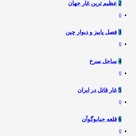
2
عظیم ترین غار جهان
0
3
فصل پاییز و دیوار چین
0
4
ساحل سرخ
0
5
غار قاتل در ایران
0
6
قلعه جیایوگوآن
0