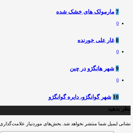
7
مارمولک‌ های خشک‌ شده‌
0
8
غار علی خورنده
0
9
شهر هانگژو در چین
0
10
شهر گوانگژو، دایره گوانگژو
نظر بدهید
نشانی ایمیل شما منتشر نخواهد شد.
بخش‌های موردنیاز علامت‌گذاری 