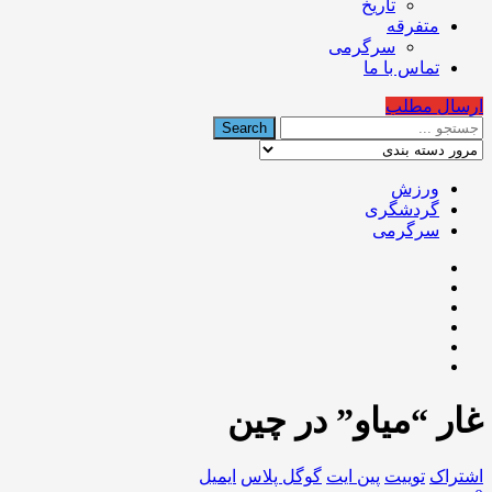
تاریخ
متفرقه
سرگرمی
تماس با ما
ارسال مطلب
ورزش
گردشگری
سرگرمی
غار “میاو” در چین
اشتراک
توییت
پین ایت
گوگل‌ پلاس
ایمیل