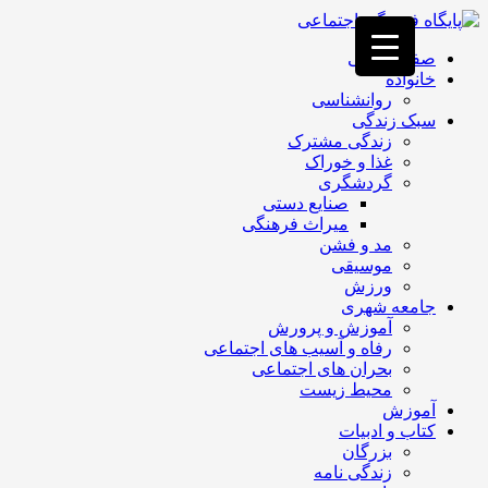
فصد
خون
صفحه اصلی
غرب
خانواده
تهران
روانشناسی
خشکشویی
سبک زندگی
تصفیه
زندگی مشترک
آب
غذا و خوراک
جرثقیل
گردشگری
برقی
a>
صنایع دستی
طراحی
میراث فرهنگی
سایت
مد و فشن
vip
موسیقی
امداد
ورزش
باتری
جامعه شهری
تهران
آموزش و پرورش
رفاه و آسیب های اجتماعی
بحران های اجتماعی
محیط زیست
آموزش
کتاب و ادبیات
بزرگان
زندگی نامه