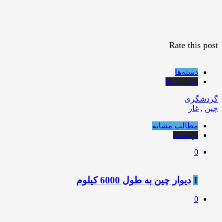
Rate this post
دسته‌ها
برچسب‌ها
گردشگری
چین
,
غار
مطالب مشابه
نویسنده
0
1
دیوار چین به طول 6000 کیلوم
0