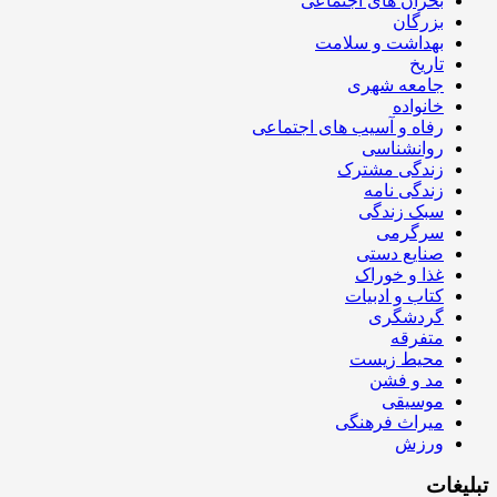
بحران های اجتماعی
بزرگان
بهداشت و سلامت
تاریخ
جامعه شهری
خانواده
رفاه و آسیب های اجتماعی
روانشناسی
زندگی مشترک
زندگی نامه
سبک زندگی
سرگرمی
صنایع دستی
غذا و خوراک
کتاب و ادبیات
گردشگری
متفرقه
محیط زیست
مد و فشن
موسیقی
میراث فرهنگی
ورزش
تبلیغات