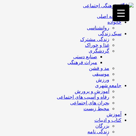
فصد
خون
صفحه اصلی
غرب
خانواده
تهران
روانشناسی
خشکشویی
سبک زندگی
تصفیه
زندگی مشترک
آب
غذا و خوراک
جرثقیل
گردشگری
برقی
a>
صنایع دستی
طراحی
میراث فرهنگی
سایت
مد و فشن
vip
موسیقی
امداد
ورزش
باتری
جامعه شهری
تهران
آموزش و پرورش
رفاه و آسیب های اجتماعی
بحران های اجتماعی
محیط زیست
آموزش
کتاب و ادبیات
بزرگان
زندگی نامه