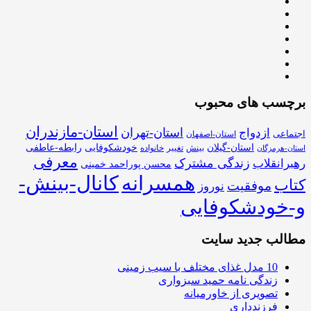
برچسب های محبوب
استان-مازندران
استان-تهران
ازدواج
اجتماعی
استان-اصفهان
استان-گیلان
خودشکوفایی
رابطه-عاطفی
بینش
تغییر
خانواده
استان-هرمزگان
معرفی
زندگی مشترک
رهبرانقلاب
محسن پوراحمد خمینی
همسرانه
کانال-بینش-
کتاب
موفقیت
نوروز
و-خودشکوفایی
مطالب جدید سایت
10 مدل غذای مختلف با سیب زمینی
زندگی نامه حمید سبزواری
تصویری از خاورمیانه
فرزندداری