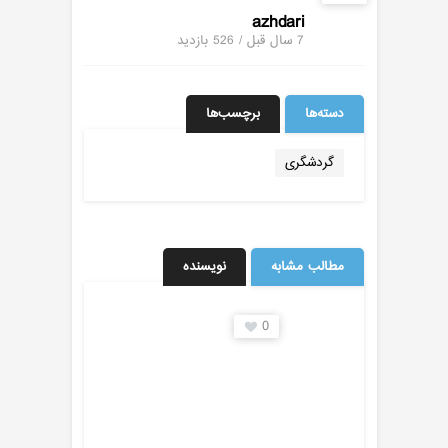
azhdari
7 سال قبل / 526
بازدید
دسته‌ها
برچسب‌ها
گردشگری
مطالب مشابه
نویسنده
0
0