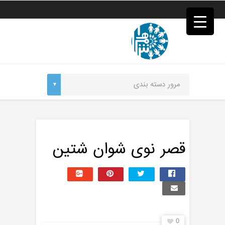
فصد
خون
غرب
تهران
خشکشویی
تصفیه
آب
جرثقیل
برقی
a>
طراحی
سایت
vip
امداد
قصر نوی‌ شوان‌ شتین
باتری
تهران
0