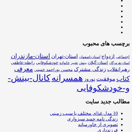
برچسب های محبوب
استان-مازندران
استان-تهران
ازدواج
اجتماعی
استان-اصفهان
استان-گیلان
خودشکوفایی
رابطه-عاطفی
بینش
تغییر
خانواده
استان-هرمزگان
معرفی
زندگی مشترک
رهبرانقلاب
محسن پوراحمد خمینی
همسرانه
کانال-بینش-
کتاب
موفقیت
نوروز
و-خودشکوفایی
مطالب جدید سایت
10 مدل غذای مختلف با سیب زمینی
زندگی نامه حمید سبزواری
تصویری از خاورمیانه
فرزندداری