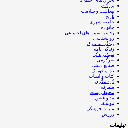
بحران های اجتماعی
بزرگان
بهداشت و سلامت
تاریخ
جامعه شهری
خانواده
رفاه و آسیب های اجتماعی
روانشناسی
زندگی مشترک
زندگی نامه
سبک زندگی
سرگرمی
صنایع دستی
غذا و خوراک
کتاب و ادبیات
گردشگری
متفرقه
محیط زیست
مد و فشن
موسیقی
میراث فرهنگی
ورزش
تبلیغات