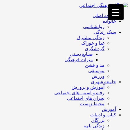
فصد
خون
صفحه اصلی
غرب
خانواده
تهران
روانشناسی
خشکشویی
سبک زندگی
تصفیه
زندگی مشترک
آب
غذا و خوراک
جرثقیل
گردشگری
برقی
a>
صنایع دستی
طراحی
میراث فرهنگی
سایت
مد و فشن
vip
موسیقی
امداد
ورزش
باتری
جامعه شهری
تهران
آموزش و پرورش
رفاه و آسیب های اجتماعی
بحران های اجتماعی
محیط زیست
آموزش
کتاب و ادبیات
بزرگان
زندگی نامه