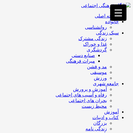
فصد
خون
صفحه اصلی
غرب
خانواده
تهران
روانشناسی
خشکشویی
سبک زندگی
تصفیه
زندگی مشترک
آب
غذا و خوراک
جرثقیل
گردشگری
برقی
a>
صنایع دستی
طراحی
میراث فرهنگی
سایت
مد و فشن
vip
موسیقی
امداد
ورزش
باتری
جامعه شهری
تهران
آموزش و پرورش
رفاه و آسیب های اجتماعی
بحران های اجتماعی
محیط زیست
آموزش
کتاب و ادبیات
بزرگان
زندگی نامه