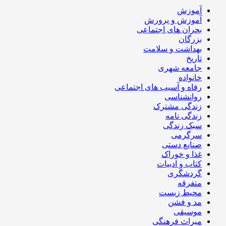
آموزش
آموزش و پرورش
بحران های اجتماعی
بزرگان
بهداشت و سلامت
تاریخ
جامعه شهری
خانواده
رفاه و آسیب های اجتماعی
روانشناسی
زندگی مشترک
زندگی نامه
سبک زندگی
سرگرمی
صنایع دستی
غذا و خوراک
کتاب و ادبیات
گردشگری
متفرقه
محیط زیست
مد و فشن
موسیقی
میراث فرهنگی