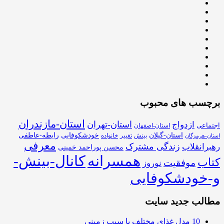
برچسب های محبوب
استان-مازندران
استان-تهران
ازدواج
اجتماعی
استان-اصفهان
استان-گیلان
خودشکوفایی
رابطه-عاطفی
بینش
تغییر
خانواده
استان-هرمزگان
معرفی
زندگی مشترک
رهبرانقلاب
محسن پوراحمد خمینی
همسرانه
کانال-بینش-
کتاب
موفقیت
نوروز
و-خودشکوفایی
مطالب جدید سایت
10 مدل غذای مختلف با سیب زمینی