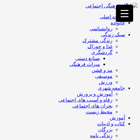
فصد
خون
صفحه اصلی
غرب
خانواده
تهران
روانشناسی
خشکشویی
سبک زندگی
تصفیه
زندگی مشترک
آب
غذا و خوراک
جرثقیل
گردشگری
برقی
a>
صنایع دستی
طراحی
میراث فرهنگی
سایت
مد و فشن
vip
موسیقی
امداد
ورزش
باتری
جامعه شهری
تهران
آموزش و پرورش
رفاه و آسیب های اجتماعی
بحران های اجتماعی
محیط زیست
آموزش
کتاب و ادبیات
بزرگان
زندگی نامه