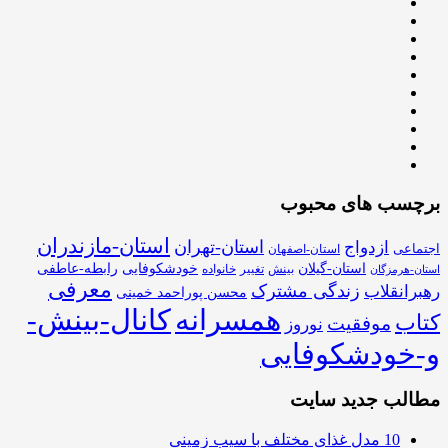
برچسب های محبوب
استان-مازندران
استان-تهران
ازدواج
اجتماعی
استان-اصفهان
استان-گیلان
خودشکوفایی
رابطه-عاطفی
بینش
تغییر
خانواده
استان-هرمزگان
معرفی
زندگی مشترک
رهبرانقلاب
محسن پوراحمد خمینی
همسرانه
کانال-بینش-
کتاب
موفقیت
نوروز
و-خودشکوفایی
مطالب جدید سایت
10 مدل غذای مختلف با سیب زمینی