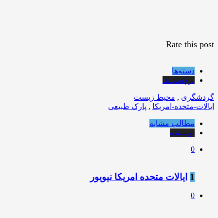
Rate this post
دسته‌ها
برچسب‌ها
گردشگری
,
محیط زیست
ایالات-متحده-امریکا
,
پارک طبیعی
مطالب مشابه
نویسنده
0
1
ایالات متحده امریکا نیویور
0