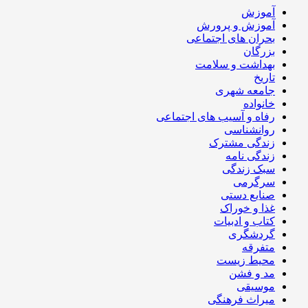
آموزش
آموزش و پرورش
بحران های اجتماعی
بزرگان
بهداشت و سلامت
تاریخ
جامعه شهری
خانواده
رفاه و آسیب های اجتماعی
روانشناسی
زندگی مشترک
زندگی نامه
سبک زندگی
سرگرمی
صنایع دستی
غذا و خوراک
کتاب و ادبیات
گردشگری
متفرقه
محیط زیست
مد و فشن
موسیقی
میراث فرهنگی