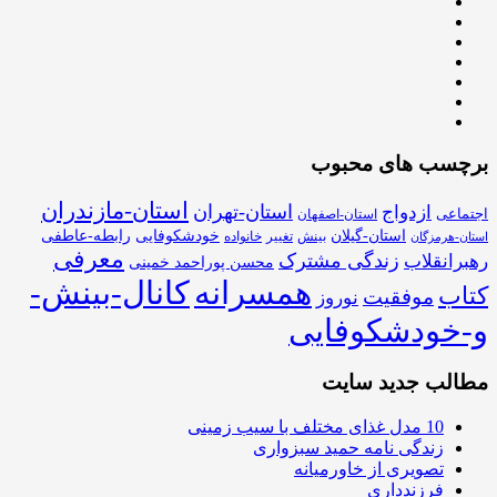
برچسب های محبوب
استان-مازندران
استان-تهران
ازدواج
اجتماعی
استان-اصفهان
استان-گیلان
خودشکوفایی
رابطه-عاطفی
بینش
تغییر
خانواده
استان-هرمزگان
معرفی
زندگی مشترک
رهبرانقلاب
محسن پوراحمد خمینی
همسرانه
کانال-بینش-
کتاب
موفقیت
نوروز
و-خودشکوفایی
مطالب جدید سایت
10 مدل غذای مختلف با سیب زمینی
زندگی نامه حمید سبزواری
تصویری از خاورمیانه
فرزندداری