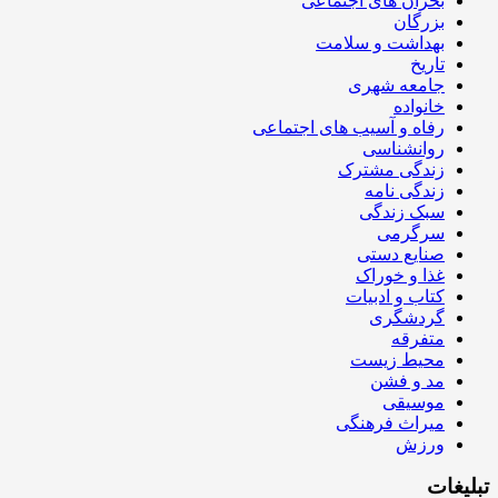
بحران های اجتماعی
بزرگان
بهداشت و سلامت
تاریخ
جامعه شهری
خانواده
رفاه و آسیب های اجتماعی
روانشناسی
زندگی مشترک
زندگی نامه
سبک زندگی
سرگرمی
صنایع دستی
غذا و خوراک
کتاب و ادبیات
گردشگری
متفرقه
محیط زیست
مد و فشن
موسیقی
میراث فرهنگی
ورزش
تبلیغات