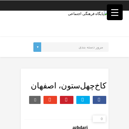
فصد
خون
غرب
تهران
خشکشویی
تصفیه
آب
جرثقیل
برقی
a>
طراحی
سایت
vip
امداد
کاخ‌چهل‌ستون، اصفهان
باتری
تهران
0
azhdari