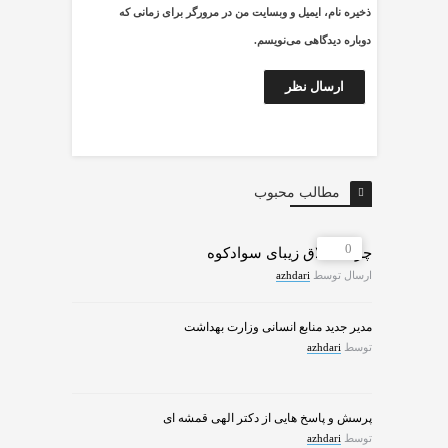
ذخیره نام، ایمیل و وبسایت من در مرورگر برای زمانی که
دوباره دیدگاهی می‌نویسم.
مطالب محبوب
0
چرات ییلاق زیبای سوادکوه
ارسال توسط
azhdari
مدیر جدید منابع انسانی وزارت بهداشت
توسط
azhdari
پرسش و پاسخ هایی از دکتر الهی قمشه ای
توسط
azhdari