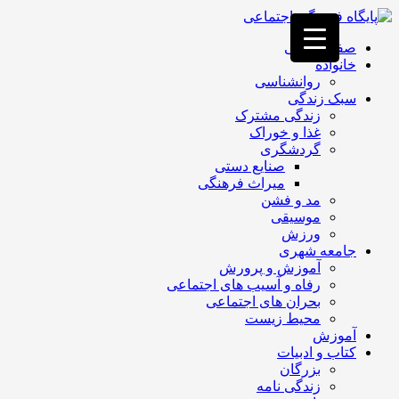
فصد
خون
صفحه اصلی
غرب
خانواده
تهران
روانشناسی
خشکشویی
سبک زندگی
تصفیه
زندگی مشترک
آب
غذا و خوراک
جرثقیل
گردشگری
برقی
a>
صنایع دستی
طراحی
میراث فرهنگی
سایت
مد و فشن
vip
موسیقی
امداد
ورزش
باتری
جامعه شهری
تهران
آموزش و پرورش
رفاه و آسیب های اجتماعی
بحران های اجتماعی
محیط زیست
آموزش
کتاب و ادبیات
بزرگان
زندگی نامه