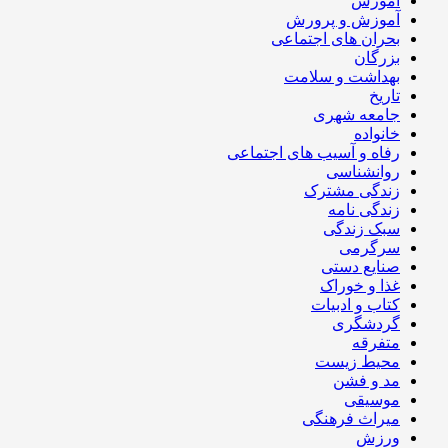
آموزش
آموزش و پرورش
بحران های اجتماعی
بزرگان
بهداشت و سلامت
تاریخ
جامعه شهری
خانواده
رفاه و آسیب های اجتماعی
روانشناسی
زندگی مشترک
زندگی نامه
سبک زندگی
سرگرمی
صنایع دستی
غذا و خوراک
کتاب و ادبیات
گردشگری
متفرقه
محیط زیست
مد و فشن
موسیقی
میراث فرهنگی
ورزش