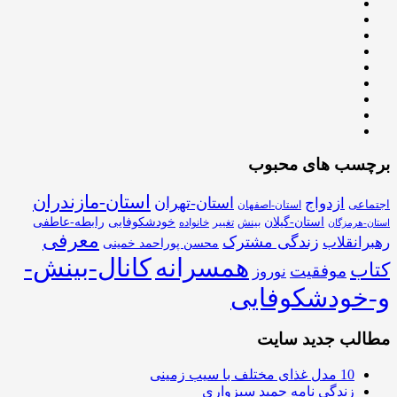
برچسب های محبوب
استان-مازندران
استان-تهران
ازدواج
اجتماعی
استان-اصفهان
استان-گیلان
خودشکوفایی
رابطه-عاطفی
بینش
تغییر
خانواده
استان-هرمزگان
معرفی
زندگی مشترک
رهبرانقلاب
محسن پوراحمد خمینی
همسرانه
کانال-بینش-
کتاب
موفقیت
نوروز
و-خودشکوفایی
مطالب جدید سایت
10 مدل غذای مختلف با سیب زمینی
زندگی نامه حمید سبزواری