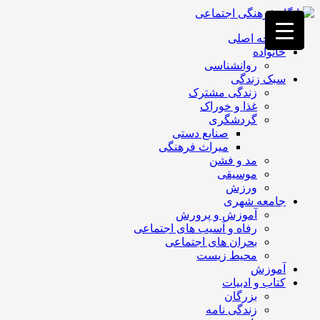
فصد
خون
صفحه اصلی
غرب
خانواده
تهران
روانشناسی
خشکشویی
سبک زندگی
تصفیه
زندگی مشترک
آب
غذا و خوراک
جرثقیل
گردشگری
برقی
a>
صنایع دستی
طراحی
میراث فرهنگی
سایت
مد و فشن
vip
موسیقی
امداد
ورزش
باتری
جامعه شهری
تهران
آموزش و پرورش
رفاه و آسیب های اجتماعی
بحران های اجتماعی
محیط زیست
آموزش
کتاب و ادبیات
بزرگان
زندگی نامه