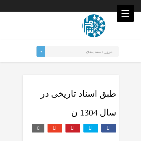
فصد
خون
غرب
تهران
خشکشویی
تصفیه
آب
جرثقیل
برقی
a>
طراحی
سایت
vip
امداد
طبق اسناد تاریخی در
باتری
تهران
سال 1304 ن