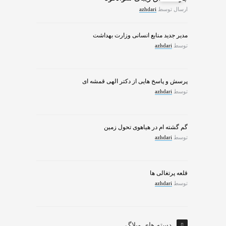
ارسال توسط
azhdari
مدیر جدید منابع انسانی وزارت بهداشت
توسط
azhdari
پرسش و پاسخ هایی از دکتر الهی قمشه ای
توسط
azhdari
گم گشته ام در هیاهوی تحول زمین
توسط
azhdari
قلعه پرتغالی ها
توسط
azhdari
دسته های وبلاگ