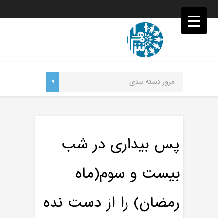
فصد
خون
غرب
تهران
خشکشویی
تصفیه
آب
جرثقیل
برقی
a>
طراحی
سایت
vip
امداد
پس بیداری در شب
باتری
تهران
بیست و سوم(ماه
رمضان) را از دست نده