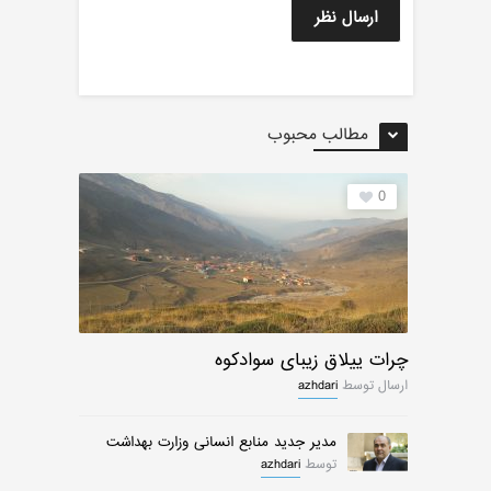
مطالب محبوب
0
چرات ییلاق زیبای سوادکوه
ارسال توسط
azhdari
مدیر جدید منابع انسانی وزارت بهداشت
توسط
azhdari