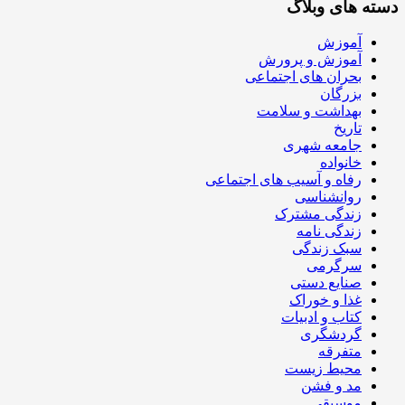
دسته های وبلاگ
آموزش
آموزش و پرورش
بحران های اجتماعی
بزرگان
بهداشت و سلامت
تاریخ
جامعه شهری
خانواده
رفاه و آسیب های اجتماعی
روانشناسی
زندگی مشترک
زندگی نامه
سبک زندگی
سرگرمی
صنایع دستی
غذا و خوراک
کتاب و ادبیات
گردشگری
متفرقه
محیط زیست
مد و فشن
موسیقی