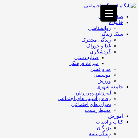
فصد
خون
صفحه اصلی
غرب
خانواده
تهران
روانشناسی
خشکشویی
سبک زندگی
تصفیه
زندگی مشترک
آب
غذا و خوراک
جرثقیل
گردشگری
برقی
a>
صنایع دستی
طراحی
میراث فرهنگی
سایت
مد و فشن
vip
موسیقی
امداد
ورزش
باتری
جامعه شهری
تهران
آموزش و پرورش
رفاه و آسیب های اجتماعی
بحران های اجتماعی
محیط زیست
آموزش
کتاب و ادبیات
بزرگان
زندگی نامه