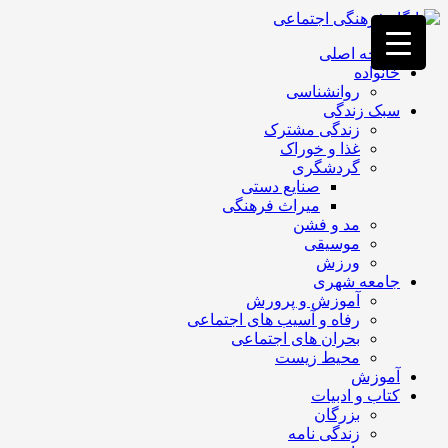
فصد
خون
صفحه اصلی
غرب
خانواده
تهران
روانشناسی
خشکشویی
سبک زندگی
تصفیه
زندگی مشترک
آب
غذا و خوراک
جرثقیل
گردشگری
برقی
a>
صنایع دستی
طراحی
میراث فرهنگی
سایت
مد و فشن
vip
موسیقی
امداد
ورزش
باتری
جامعه شهری
تهران
آموزش و پرورش
رفاه و آسیب های اجتماعی
بحران های اجتماعی
محیط زیست
آموزش
کتاب و ادبیات
بزرگان
زندگی نامه