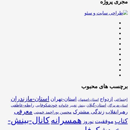
مجری پروژه
برچسب های محبوب
استان-مازندران
استان-تهران
ازدواج
اجتماعی
استان-اصفهان
استان-گیلان
خودشکوفایی
رابطه-عاطفی
بینش
تغییر
خانواده
استان-هرمزگان
معرفی
زندگی مشترک
رهبرانقلاب
محسن پوراحمد خمینی
همسرانه
کانال-بینش-
کتاب
موفقیت
نوروز
و-خودشکوفایی