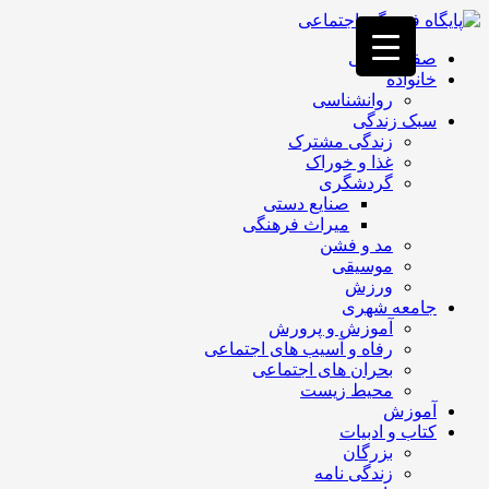
فصد
خون
صفحه اصلی
غرب
خانواده
تهران
روانشناسی
خشکشویی
سبک زندگی
تصفیه
زندگی مشترک
آب
غذا و خوراک
جرثقیل
گردشگری
برقی
a>
صنایع دستی
طراحی
میراث فرهنگی
سایت
مد و فشن
vip
موسیقی
امداد
ورزش
باتری
جامعه شهری
تهران
آموزش و پرورش
رفاه و آسیب های اجتماعی
بحران های اجتماعی
محیط زیست
آموزش
کتاب و ادبیات
بزرگان
زندگی نامه