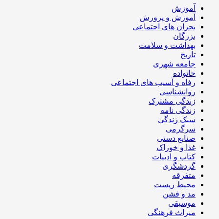
آموزش
آموزش و پرورش
بحران های اجتماعی
بزرگان
بهداشت و سلامت
تاریخ
جامعه شهری
خانواده
رفاه و آسیب های اجتماعی
روانشناسی
زندگی مشترک
زندگی نامه
سبک زندگی
سرگرمی
صنایع دستی
غذا و خوراک
کتاب و ادبیات
گردشگری
متفرقه
محیط زیست
مد و فشن
موسیقی
میراث فرهنگی