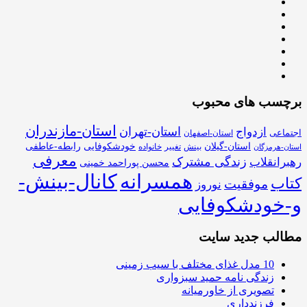
برچسب های محبوب
استان-مازندران
استان-تهران
ازدواج
اجتماعی
استان-اصفهان
استان-گیلان
خودشکوفایی
رابطه-عاطفی
بینش
تغییر
خانواده
استان-هرمزگان
معرفی
زندگی مشترک
رهبرانقلاب
محسن پوراحمد خمینی
همسرانه
کانال-بینش-
کتاب
موفقیت
نوروز
و-خودشکوفایی
مطالب جدید سایت
10 مدل غذای مختلف با سیب زمینی
زندگی نامه حمید سبزواری
تصویری از خاورمیانه
فرزندداری