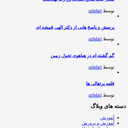
توسط
azhdari
پرسش و پاسخ هایی از دکتر الهی قمشه ای
توسط
azhdari
گم گشته ام در هیاهوی تحول زمین
توسط
azhdari
قلعه پرتغالی ها
توسط
azhdari
دسته های وبلاگ
آموزش
آموزش و پرورش