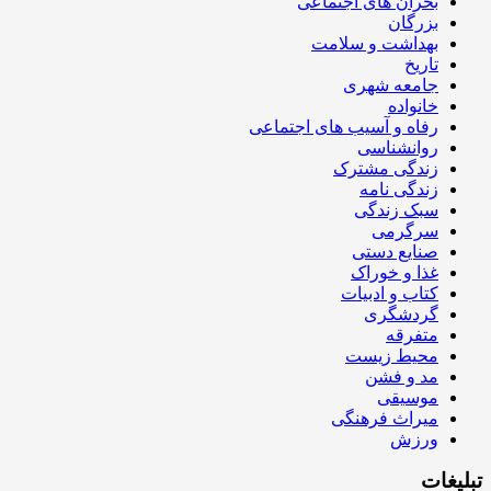
بحران های اجتماعی
بزرگان
بهداشت و سلامت
تاریخ
جامعه شهری
خانواده
رفاه و آسیب های اجتماعی
روانشناسی
زندگی مشترک
زندگی نامه
سبک زندگی
سرگرمی
صنایع دستی
غذا و خوراک
کتاب و ادبیات
گردشگری
متفرقه
محیط زیست
مد و فشن
موسیقی
میراث فرهنگی
ورزش
تبلیغات