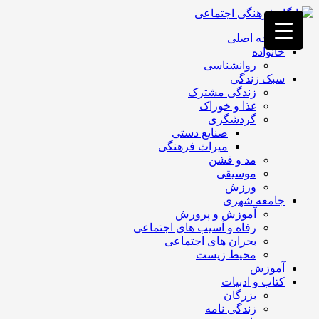
فصد
خون
صفحه اصلی
غرب
خانواده
تهران
روانشناسی
خشکشویی
سبک زندگی
تصفیه
زندگی مشترک
آب
غذا و خوراک
جرثقیل
گردشگری
برقی
a>
صنایع دستی
طراحی
میراث فرهنگی
سایت
مد و فشن
vip
موسیقی
امداد
ورزش
باتری
جامعه شهری
تهران
آموزش و پرورش
رفاه و آسیب های اجتماعی
بحران های اجتماعی
محیط زیست
آموزش
کتاب و ادبیات
بزرگان
زندگی نامه