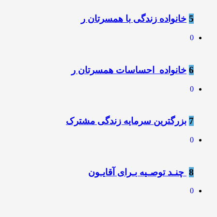
5
خانواده زندگی با همسرتان ر
0
6
خانواده ️ احساسات همسرتان ر
0
7
بزرگترین سرمایه زندگی مشترک
0
8
️ چنـد توصـیه بـرای آقایـون
0