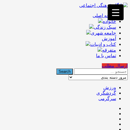
فصد
خون
صفحه اصلی
غرب
خانواده
تهران
خشکشویی
سبک زندگی
تصفیه
جامعه شهری
آب
آموزش
جرثقیل
کتاب و ادبیات
برقی
a>
متفرقه
طراحی
تماس با ما
سایت
vip
ارسال مطلب
امداد
باتری
تهران
ورزش
گردشگری
سرگرمی