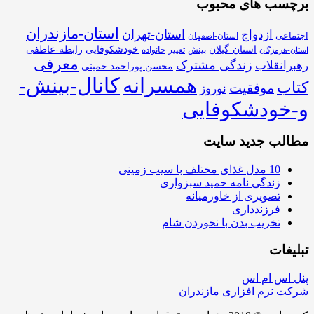
برچسب های محبوب
استان-مازندران
استان-تهران
ازدواج
اجتماعی
استان-اصفهان
استان-گیلان
خودشکوفایی
رابطه-عاطفی
بینش
تغییر
خانواده
استان-هرمزگان
معرفی
زندگی مشترک
رهبرانقلاب
محسن پوراحمد خمینی
همسرانه
کانال-بینش-
کتاب
موفقیت
نوروز
و-خودشکوفایی
مطالب جدید سایت
10 مدل غذای مختلف با سیب زمینی
زندگی نامه حمید سبزواری
تصویری از خاورمیانه
فرزندداری
تخریب بدن با نخوردن شام
تبلیغات
پنل اس ام اس
شرکت نرم افزاری مازندران