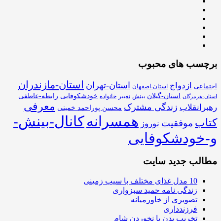
برچسب های محبوب
استان-مازندران
استان-تهران
ازدواج
اجتماعی
استان-اصفهان
استان-گیلان
خودشکوفایی
رابطه-عاطفی
بینش
تغییر
خانواده
استان-هرمزگان
معرفی
زندگی مشترک
رهبرانقلاب
محسن پوراحمد خمینی
همسرانه
کانال-بینش-
کتاب
موفقیت
نوروز
و-خودشکوفایی
مطالب جدید سایت
10 مدل غذای مختلف با سیب زمینی
زندگی نامه حمید سبزواری
تصویری از خاورمیانه
فرزندداری
تخریب بدن با نخوردن شام