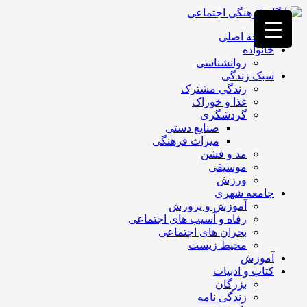
فصد
خون
صفحه اصلی
غرب
خانواده
تهران
روانشناسی
خشکشویی
سبک زندگی
تصفیه
زندگی مشترک
آب
غذا و خوراک
جرثقیل
گردشگری
برقی
a>
صنایع دستی
طراحی
میراث فرهنگی
سایت
مد و فشن
vip
موسیقی
امداد
ورزش
باتری
جامعه شهری
تهران
آموزش و پرورش
رفاه و آسیب های اجتماعی
بحران های اجتماعی
محیط زیست
آموزش
کتاب و ادبیات
بزرگان
زندگی نامه