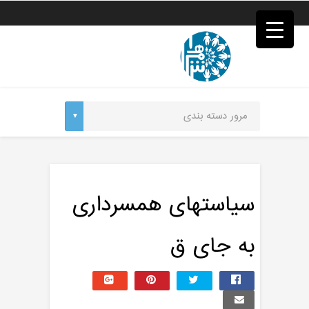
فصد
خون
غرب
تهران
خشکشویی
تصفیه
آب
جرثقیل
برقی
a>
طراحی
سایت
vip
امداد
سیاستهای همسرداری
باتری
تهران
به جای ق