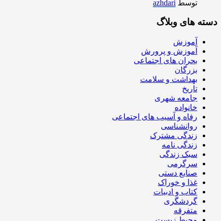
توسط
azhdari
دسته های وبلاگ
آموزش
آموزش و پرورش
بحران های اجتماعی
بزرگان
بهداشت و سلامت
تاریخ
جامعه شهری
خانواده
رفاه و آسیب های اجتماعی
روانشناسی
زندگی مشترک
زندگی نامه
سبک زندگی
سرگرمی
صنایع دستی
غذا و خوراک
کتاب و ادبیات
گردشگری
متفرقه
محیط زیست