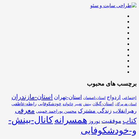
برچسب های محبوب
استان-مازندران
استان-تهران
ازدواج
اجتماعی
استان-اصفهان
استان-گیلان
خودشکوفایی
رابطه-عاطفی
بینش
تغییر
خانواده
استان-هرمزگان
معرفی
زندگی مشترک
رهبرانقلاب
محسن پوراحمد خمینی
همسرانه
کانال-بینش-
کتاب
موفقیت
نوروز
و-خودشکوفایی