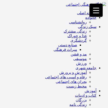
فصد
خون
صفحه اصلی
غرب
خانواده
تهران
روانشناسی
خشکشویی
سبک زندگی
تصفیه
زندگی مشترک
آب
غذا و خوراک
جرثقیل
گردشگری
برقی
a>
صنایع دستی
طراحی
میراث فرهنگی
سایت
مد و فشن
vip
موسیقی
امداد
ورزش
باتری
جامعه شهری
تهران
آموزش و پرورش
رفاه و آسیب های اجتماعی
بحران های اجتماعی
محیط زیست
آموزش
کتاب و ادبیات
بزرگان
زندگی نامه