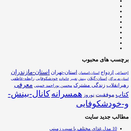
برچسب های محبوب
استان-مازندران
استان-تهران
ازدواج
اجتماعی
استان-اصفهان
استان-گیلان
خودشکوفایی
رابطه-عاطفی
بینش
تغییر
خانواده
استان-هرمزگان
معرفی
زندگی مشترک
رهبرانقلاب
محسن پوراحمد خمینی
همسرانه
کانال-بینش-
کتاب
موفقیت
نوروز
و-خودشکوفایی
مطالب جدید سایت
10 مدل غذای مختلف با سیب زمینی