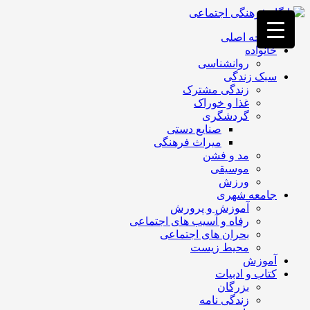
فصد
خون
صفحه اصلی
غرب
خانواده
تهران
روانشناسی
خشکشویی
سبک زندگی
تصفیه
زندگی مشترک
آب
غذا و خوراک
جرثقیل
گردشگری
برقی
a>
صنایع دستی
طراحی
میراث فرهنگی
سایت
مد و فشن
vip
موسیقی
امداد
ورزش
باتری
جامعه شهری
تهران
آموزش و پرورش
رفاه و آسیب های اجتماعی
بحران های اجتماعی
محیط زیست
آموزش
کتاب و ادبیات
بزرگان
زندگی نامه