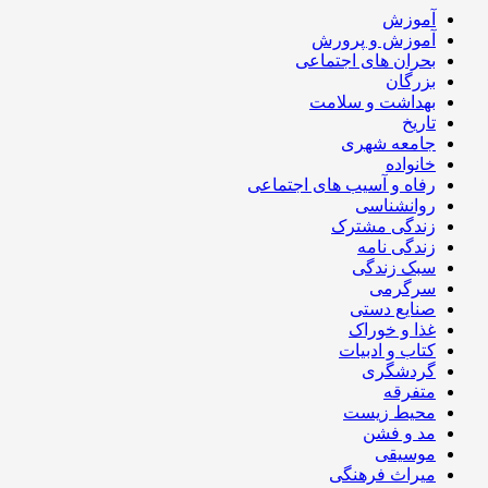
آموزش
آموزش و پرورش
بحران های اجتماعی
بزرگان
بهداشت و سلامت
تاریخ
جامعه شهری
خانواده
رفاه و آسیب های اجتماعی
روانشناسی
زندگی مشترک
زندگی نامه
سبک زندگی
سرگرمی
صنایع دستی
غذا و خوراک
کتاب و ادبیات
گردشگری
متفرقه
محیط زیست
مد و فشن
موسیقی
میراث فرهنگی