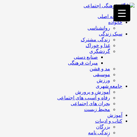
فصد
خون
صفحه اصلی
غرب
خانواده
تهران
روانشناسی
خشکشویی
سبک زندگی
تصفیه
زندگی مشترک
آب
غذا و خوراک
جرثقیل
گردشگری
برقی
a>
صنایع دستی
طراحی
میراث فرهنگی
سایت
مد و فشن
vip
موسیقی
امداد
ورزش
باتری
جامعه شهری
تهران
آموزش و پرورش
رفاه و آسیب های اجتماعی
بحران های اجتماعی
محیط زیست
آموزش
کتاب و ادبیات
بزرگان
زندگی نامه