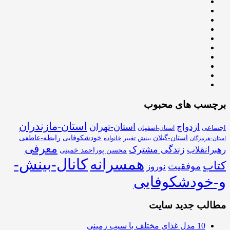
برچسب های محبوب
استان-مازندران
استان-تهران
ازدواج
اجتماعی
استان-اصفهان
استان-گیلان
خودشکوفایی
رابطه-عاطفی
بینش
تغییر
خانواده
استان-هرمزگان
معرفی
زندگی مشترک
رهبرانقلاب
محسن پوراحمد خمینی
همسرانه
کانال-بینش-
کتاب
موفقیت
نوروز
و-خودشکوفایی
مطالب جدید سایت
10 مدل غذای مختلف با سیب زمینی