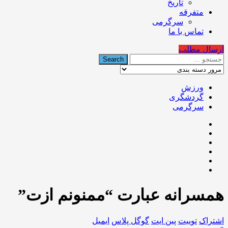
تاریخ
متفرقه
سرگرمی
تماس با ما
ارسال مطلب
ورزش
گردشگری
سرگرمی
همسرانه عبارت “ممنونم ازت”
اشتراک
توییت
پین ایت
گوگل‌ پلاس
ایمیل