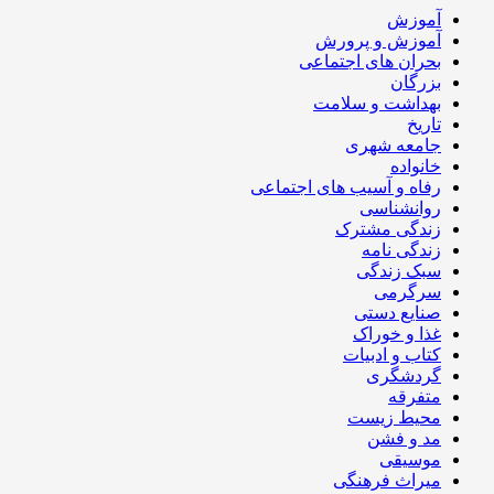
آموزش
آموزش و پرورش
بحران های اجتماعی
بزرگان
بهداشت و سلامت
تاریخ
جامعه شهری
خانواده
رفاه و آسیب های اجتماعی
روانشناسی
زندگی مشترک
زندگی نامه
سبک زندگی
سرگرمی
صنایع دستی
غذا و خوراک
کتاب و ادبیات
گردشگری
متفرقه
محیط زیست
مد و فشن
موسیقی
میراث فرهنگی